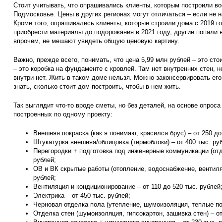
Стоит учитывать, что опрашивались клиенты, которым построили во
Подмосковье. Цены в других регионах могут отличаться – если не н
Кроме того, опрашивались клиенты, которые строили дома с 2019 го
приобрести материалы до подорожания в 2021 году, другие попали в
впрочем, не мешают увидеть общую ценовую картину.
Важно, прежде всего, понимать, что цена 5,99 млн рублей – это сто
– это коробка на фундаменте с кровлей. Там нет внутренних стен, н
внутри нет. Жить в таком доме нельзя. Можно законсервировать его 
знать, сколько стоит дом построить, чтобы в нем жить.
Так выглядит что-то вроде сметы, но без деталей, на основе опрос
построенных по одному проекту:
Внешняя покраска (как я понимаю, красился брус) – от 250 до
Штукатурка внешняя/облицовка (термоблоки) – от 400 тыс. ру
Перегородки + подготовка под инженерные коммуникации (отде
рублей;
ОВ и ВК скрытые работы (отопление, водоснабжение, вентиляц
рублей;
Вентиляция и кондиционирование – от 110 до 520 тыс. рублей
Электрика – от 450 тыс. рублей;
Черновая отделка пола (утепление, шумоизоляция, теплые пол
Отделка стен (шумоизоляция, гипсокартон, зашивка стен) – от