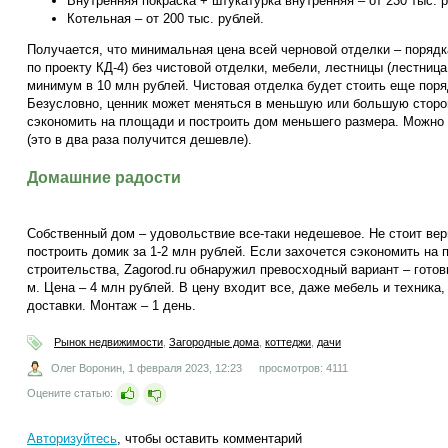
Внутренняя покраска + штукатурка внутренняя – от 230 тыс. 
Котельная – от 200 тыс. рублей.
Получается, что минимальная цена всей черновой отделки – порядк
по проекту КД-4) без чистовой отделки, мебели, лестницы (лестница
минимум в 10 млн рублей. Чистовая отделка будет стоить еще поря
Безусловно, ценник может меняться в меньшую или большую сторон
сэкономить на площади и построить дом меньшего размера. Можно 
(это в два раза получится дешевле).
Домашние радости
Собственный дом – удовольствие все-таки недешевое. Не стоит ве
построить домик за 1-2 млн рублей. Если захочется сэкономить на 
строительства, Zagorod.ru обнаружил превосходный вариант – гот
м. Цена – 4 млн рублей. В цену входит все, даже мебель и техника
доставки. Монтаж – 1 день.
Рынок недвижимости
,
Загородные дома
,
коттеджи
,
дачи
Олег Воронин,
1 февраля 2023, 12:23
просмотров: 4111
Оцените статью:
Авторизуйтесь
, чтобы оставить комментарий