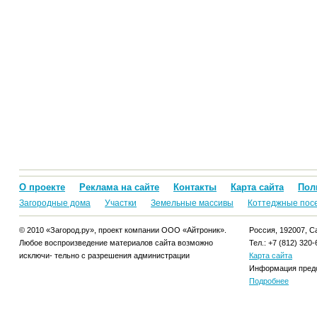
О проекте
Реклама на сайте
Контакты
Карта сайта
Пол
Загородные дома
Участки
Земельные массивы
Коттеджные пос
© 2010 «Загород.ру», проект компании ООО «Айтроник».
Россия, 192007, Са
Любое воспроизведение материалов сайта возможно
Тел.: +7 (812) 320-
исключи- тельно с разрешения администрации
Карта сайта
Информация предо
Подробнее