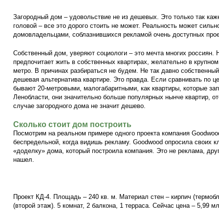
Загородный дом – удовольствие не из дешевых. Это только так каж
головой – все это дорого стоить не может. Реальность может силь
домовладельцами, соблазнившихся рекламой очень доступных прое
Собственный дом, уверяют социологи – это мечта многих россиян. 
предпочитает жить в собственных квартирах, желательно в крупном 
метро. В причинах разбираться не будем. Не так давно собственны
дешевая альтернатива квартире. Это правда. Если сравнивать по це
бывают 20-метровыми, малогабаритными, как квартиры, которые за
Ленобласти, они значительно больше популярных нынче квартир, от
случае загородного дома не значит дешево.
Сколько стоит дом построить
Посмотрим на реальном примере одного проекта компания Goodwood
беспредельной, когда видишь рекламу. Goodwood опросила своих кл
«доделку» дома, который построила компания. Это не реклама, друг
нашел.
Проект КД-4. Площадь – 240 кв. м. Материал стен – кирпич (терм
(второй этаж). 5 комнат, 2 балкона, 1 терраса. Сейчас цена – 5,99 м