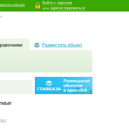
Войти с паролем
местить объект
зарегистрироваться
или
ы.
равочники
Разместить объект
емые
362