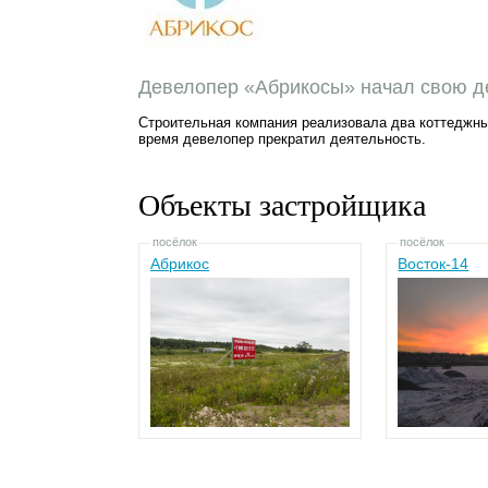
Девелопер «Абрикосы» начал свою де
Строительная компания реализовала два коттеджны
время девелопер прекратил деятельность.
Объекты застройщика
посёлок
посёлок
Абрикос
Восток-14