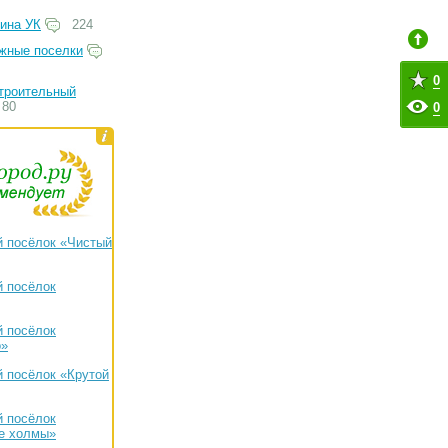
ина УК
224
жные поселки
0
троительный
80
0
 посёлок «Чистый
 посёлок
 посёлок
о»
 посёлок «Крутой
 посёлок
е холмы»