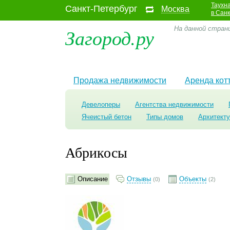
Таухн
Санкт-Петербург
Москва
в Сан
Загород.ру
На данной стран
Продажа недвижимости
Аренда кот
Девелоперы
Агентства недвижимости
Ячеистый бетон
Типы домов
Архитект
Абрикосы
Описание
Отзывы
Объекты
(0)
(2)