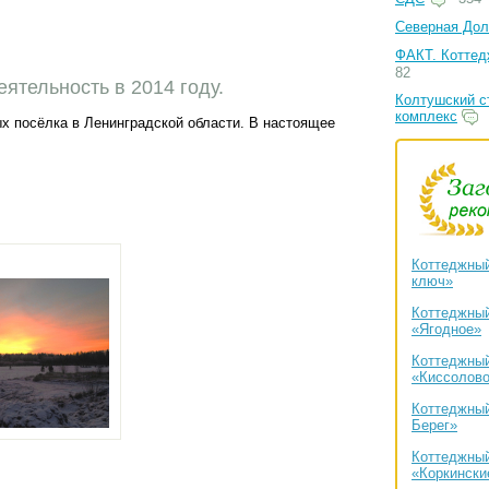
Северная Дол
ФАКТ. Коттед
82
ятельность в 2014 году.
Колтушский с
комплекс
х посёлка в Ленинградской области. В настоящее
Коттеджный
ключ»
Коттеджный
«Ягодное»
Коттеджный
«Киссолов
Коттеджный
Берег»
Коттеджный
«Коркински