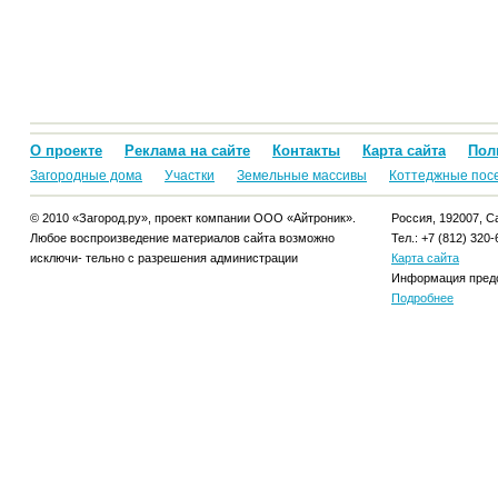
О проекте
Реклама на сайте
Контакты
Карта сайта
Пол
Загородные дома
Участки
Земельные массивы
Коттеджные пос
© 2010 «Загород.ру», проект компании ООО «Айтроник».
Россия, 192007, Са
Любое воспроизведение материалов сайта возможно
Тел.: +7 (812) 320-
исключи- тельно с разрешения администрации
Карта сайта
Информация предо
Подробнее