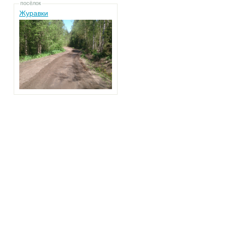
посёлок
Журавки