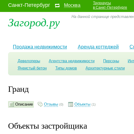
Таухнаусы
Санкт-Петербург
Москва
в Санкт-Петербурге
Загород.ру
На данной странице представлен
Продажа недвижимости
Аренда коттеджей
С
Девелоперы
Агентства недвижимости
Персоны
Ин
Ячеистый бетон
Типы домов
Архитектурные стили
Гранд
Описание
Отзывы
Объекты
(0)
(1)
Объекты застройщика