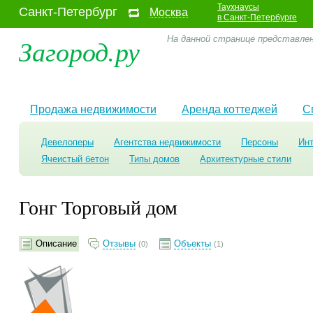
Таухнаусы
Санкт-Петербург
Москва
в Санкт-Петербурге
Загород.ру
На данной странице представлен
Продажа недвижимости
Аренда коттеджей
С
Девелоперы
Агентства недвижимости
Персоны
Ин
Ячеистый бетон
Типы домов
Архитектурные стили
Гонг Торговый дом
Описание
Отзывы
Объекты
(0)
(1)