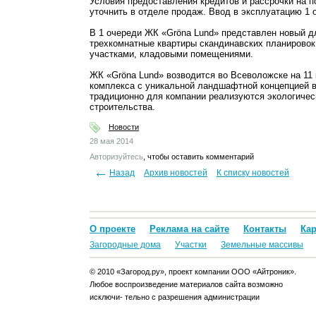
Условия предоставления кредитов и рассрочки на 
уточнить в отделе продаж. Ввод в эксплуатацию 1 
В 1 очереди ЖК «Gröna Lund» представлен новый дл
трехкомнатные квартиры скандинавских планирово
участками, кладовыми помещениями.
ЖК «Gröna Lund» возводится во Всеволожске на 11
комплекса с уникальной ландшафтной концепцией в
традиционно для компании реализуются экологиче
строительства.
Новости
28 мая 2014
Авторизуйтесь
, чтобы оставить комментарий
Назад
Архив новостей
К списку новостей
О проекте
Реклама на сайте
Контакты
Кар
Загородные дома
Участки
Земельные массивы
© 2010 «Загород.ру», проект компании ООО «Айтроник».
Любое воспроизведение материалов сайта возможно
исключи- тельно с разрешения администрации