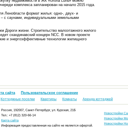
покупку недвижимости в ЖК «Gröna Lund» можно
очереди комплекса запланирован на начало 2015 года.
я Ленобласти формат жилья: одно-, двух- и
к – с саунами, индивидуальными земельными
 км Дороги жизни. Строительство малоэтажного жилого
едет скандинавский концерн NCC. В новом проекте
ские и энергоэффективные технологии жилищного
та сайта
Пользовательское соглашение
Коттеджные поселки
Квартиры
Комнаты
Аренда коттеджей
Россия, 192007, Санкт-Петербург, ул. Курская, 21Б
Новостройки Са
Тел.: +7 (812) 320-66-14
Новостройки М
Карта сайта
Новостройки Но
Информация предоставленная на сайте не является офертой.