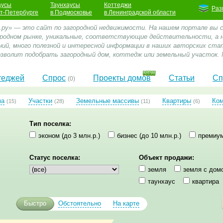
аусы
Таунхаусы
Коттеджи
Раз
кт-Петербурге
в Подмосковье
в Ленинградской области
.ру» — это сайт по загородной недвижимости. На нашем портале вы
ородном рынке, уникальные, соответствующие действительности, а
ний, много полезной и интересной информации в наших авторских стат
зволит подобрать загородный дом, коттедж или земельный участок. 
теджей
Спрос
Проекты домов
Статьи
Сп
(0)
ма
Участки
Земельные массивы
Квартиры
Ко
(15)
(28)
(11)
(6)
Тип поселка:
эконом (до 3 млн.р.)
бизнес (до 10 млн.р.)
премиум
Статус поселка:
Объект продажи:
земля
земля с дом
таунхаус
квартира
Быстро
Обстоятельно
На карте