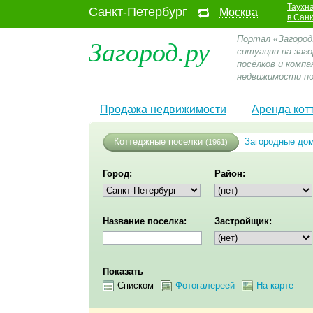
Таухн
Санкт-Петербург
Москва
в Сан
Загород.ру
Портал «Загород
ситуации на заг
посёлков и компа
недвижимости по
Продажа недвижимости
Аренда кот
Коттеджные поселки
Загородные до
(1961)
Город:
Район:
Название поселка:
Застройщик:
Показать
Списком
Фотогалереей
На карте