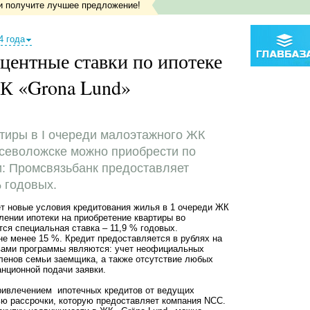
и получите лучшее предложение!
4 года
центные ставки по ипотеке
ЖК «Grona Lund»
ртиры в I очереди малоэтажного ЖК
Всеволожске можно приобрести по
и: Промсвязьбанк предоставляет
% годовых.
т новые условия кредитования жилья в 1 очереди ЖК
лении ипотеки на приобретение квартиры во
тся специальная ставка – 11,9 % годовых.
е менее 15 %. Кредит предоставляется в рублях на
твами программы являются: учет неофициальных
ленов семьи заемщика, а также отсутствие любых
нционной подачи заявки.
привлечением ипотечных кредитов от ведущих
ью рассрочки, которую предоставляет компания NCC.