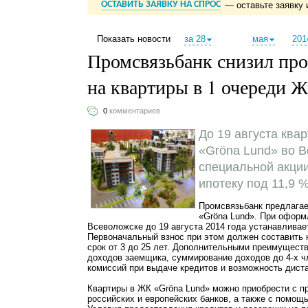
ОСТАВИТЬ ЗАЯВКУ НА СПРОС
— оставьте заявку 
Показать новости
за 28
мая
201
Промсвязьбанк снизил про
на квартиры в 1 очереди 
0
комментариев
До 19 августа ква
«Gröna Lund» во 
специальной акци
ипотеку под 11,9 
Промсвязьбанк предлагае
«Gröna Lund». При оформ
Всеволожске до 19 августа 2014 года устанавливае
Первоначальный взнос при этом должен составить н
срок от 3 до 25 лет. Дополнительными преимущес
доходов заемщика, суммирование доходов до 4-х ч
комиссий при выдаче кредитов и возможность диста
Квартиры в ЖК «Gröna Lund» можно приобрести с 
российских и европейских банков, а также с помощ