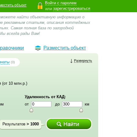
Войти с паролем
местить объект
зарегистрироваться
или
 сможете найти объективную информацию о
 не рекламным статьям, описания коттеджных
ьях. Самая полная база по загородной
Мы всегда рады Вам!
равочники
Разместить объект
Развернуть
мнаты
(0)
 (от 10 млн.р.)
Удаленность от КАД:
ом
от
до
км
Результатов
> 1000