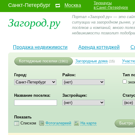
Таухнаусы
Санкт-Петербург
Москва
в Санкт-Петербурге
Загород.ру
Портал «Загород.ру» — это сай
ситуации на загородном рынке,
посёлков и компаний, много пол
недвижимости позволит подобра
Продажа недвижимости
Аренда коттеджей
С
Коттеджные поселки
Загородные дома
Участк
(1961)
(15)
Город:
Район:
Тип п
эко
Название поселка:
Застройщик:
Статус
Показать
Списком
Фотогалереей
На карте
Быстро