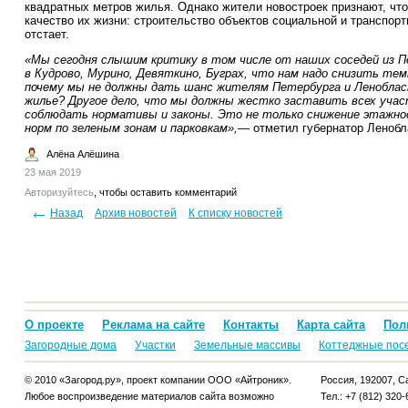
квадратных метров жилья. Однако жители новостроек признают, чт
качество их жизни: строительство объектов социальной и транспор
отстает.
«Мы сегодня слышим критику в том числе от наших соседей из 
в Кудрово, Мурино, Девяткино, Буграх, что нам надо снизить т
почему мы не должны дать шанс жителям Петербурга и Леноблас
жилье? Другое дело, что мы должны жестко заставить всех уча
соблюдать нормативы и законы. Это не только снижение этажно
норм по зеленым зонам и парковкам»,
— отметил губернатор Ленобл
Алёна Алёшина
23 мая 2019
Авторизуйтесь
, чтобы оставить комментарий
Назад
Архив новостей
К списку новостей
О проекте
Реклама на сайте
Контакты
Карта сайта
Пол
Загородные дома
Участки
Земельные массивы
Коттеджные пос
© 2010 «Загород.ру», проект компании ООО «Айтроник».
Россия, 192007, Са
Любое воспроизведение материалов сайта возможно
Тел.: +7 (812) 320-