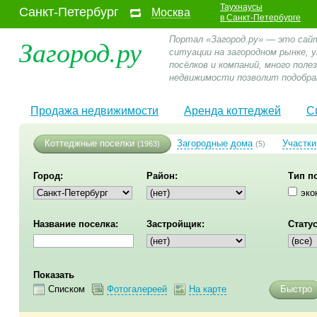
Таухнаусы
Санкт-Петербург
Москва
в Санкт-Петербурге
Загород.ру
Портал «Загород.ру» — это сай
ситуации на загородном рынке,
посёлков и компаний, много пол
недвижимости позволит подобра
Продажа недвижимости
Аренда коттеджей
С
Коттеджные поселки
Загородные дома
Участки
(1963)
(5)
Город:
Район:
Тип п
эко
Название поселка:
Застройщик:
Статус
Показать
Списком
Фотогалереей
На карте
Быстро