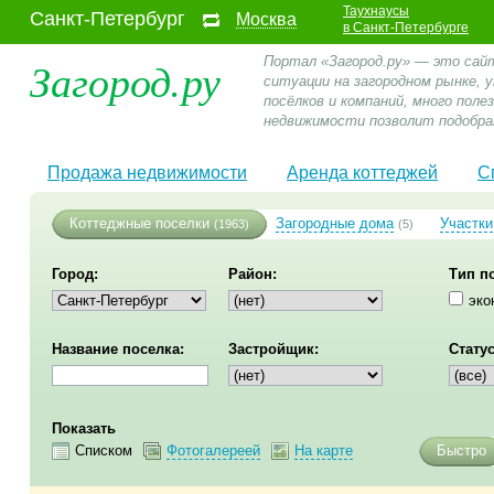
Таухнаусы
Санкт-Петербург
Москва
в Санкт-Петербурге
Загород.ру
Портал «Загород.ру» — это сай
ситуации на загородном рынке,
посёлков и компаний, много пол
недвижимости позволит подобра
Продажа недвижимости
Аренда коттеджей
С
Коттеджные поселки
Загородные дома
Участки
(1963)
(5)
Город:
Район:
Тип п
эко
Название поселка:
Застройщик:
Статус
Показать
Списком
Фотогалереей
На карте
Быстро