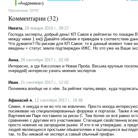
«Андреевка»).
Просмотров: 33787
Комментарии (
32
)
Никита
,
29 января 2019 г., 09:27
Господа эксперты, добрый день! КП Савоя в рейтингах по локации В,
между ними 1 км)) Давайте обновим и приведем в соответствие дан
Что думаете? По рискам для КП Савоя: то в данный момент тоже их
введены + статус земли подтвержден ИЖС. Но это уже на Ваше экс
Анна
,
28 сентября 2017 г., 02:08
Интересно, а где Киссолово и Новая Проба. Весьма крупные поселки
очередей) интересно узнать мнения экспертов
Иван
,
21 сентября 2017 г., 12:02
Полемика вообще не о чём. За рейтинг палец вверх, куда подписать
Афанасий я
,
12 сентября 2017 г., 18:48
Семен, я никуда и ни во что не вовлечен. Просто иногда интересу
посиживаю на специализированных форумах и порталах. Также я не
Вартемягам Парк поставили за риски С. Тем более он всё равно ост
сравнению с другими его участниками. Стагнация свойственна всем
просто новичек на загородном рынке. И это я не утверждаю, а пре
людей являющихся простыми обывателями и пытающихся выглядеть
так, то Вы никакой не эксперт,а самый обычный профан.