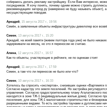
собираюсь делать рекламу застройщику. Если Вам интересно, може
посредников. Я хочу понять, почему одним можно строить дуплексы 
рекоммендациях загород.ру (намеренно не буду называть объект), 
несуществующим поводам.
Аркадий
,
15 августа 2017 г., 19:56
Семён, а заявленные объекты инфраструктуры девелопер все возв
Семен
,
13 августа 2017 г., 15:20
Аркадий, на моей памяти (живем полтора года уже) не было никаких
задерживали на месяц, но это я переносом не считаю.
Алина
,
12 августа 2017 г., 16:57
Как-то объекты, участвующие в рейтинге, не по оценкам стоят
Аркадий
,
11 августа 2017 г., 17:59
Семен, а там что ли переносов не было или что?
Семен
,
10 августа 2017 г., 16:33
Хотелось бы спросить «экспертов», снизивших оценки «Вартемяги п
Согласно кадастру это земля поселений. Но застройка регулируетс
управления. Согласно градостроительному плану Агалатовского по
находится в зоне ТЖ-1 (индивидуальные жилые дома). Согласно пр
поселения, для зоны ТЖ-1 малоэтажное строительство и блокирова
разрешенными видами. То есть застройка таунами и дуплексами нич
документы и карта с градостроительным планом есть в открытом до