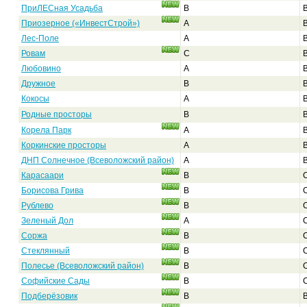
ПриЛЕСная Усадьба
B
Приозерное («ИнвестСтрой»)
A
Лес-Поле
A
Ровам
C
Любовино
A
Дружное
B
Кокосы
A
Родные просторы
B
Корела Парк
A
Коркинские просторы
A
ДНП Солнечное (Всеволожский район)
A
Карасаари
B
Борисова Грива
B
Рублево
B
Зеленый Дол
A
Соржа
B
Стеклянный
B
Полесье (Всеволожский район)
B
Софийские Сады
B
Подберёзовик
B