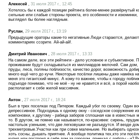
Алекесей
,
31 июля 2017 г., 12:45
Хотелось бы к каждой позиции рейтинга более-менее развёрнутый к
сильные или слабые стороны проекта, его особенности и изюминки, ч
выглядел бы более наглядным.
Руслан
,
29 июля 2017 г., 13:19
Предыдущие ораторы какие-то негативные.Люди стараются, делают р
комментариях ссорите. Ай-ай-ай!.
Дмитрий Иванович
,
28 июля 2017 г., 13:33
На самом деле, все эти рейтинги - дело условное и субъективное.
проживании будут складываться из миллиардов мелочей. Сам дом, р
пруды, леса, поляны поблизости, качество дорог, возможность доб
много ещё чего до кучи. Некоторые посёлки лишены даже намёка н
меня это гигантский минус. А кому-то важнее, чтобы к городу поближ
подъезде понимаю, что не моё - ну не нравится и всё, а порой наобо
располагает к себе жилой массивчик.
Антон
,
27 июля 2017 г., 18:24
Был в трех поселках под Питером. Каждый убог по своему. Один воо
депрессивное. Подходишь к одному окну - соседское сооружение и
компоновки, к другому - рабица заборов сплошная как в известных 
то. В другом, не помню как называется, по-красивее: сирень, пруди
настольок узенькие, что две легковушки не разъедутся. И везде до
трехметровые.Участки как при совке маленькие. Но выбирать одноз
хоть сосны, дышать приятнее. А вообще политика тех,кто эти посёл
купил или построил я себе дом за городом, приехал с работы - и? В