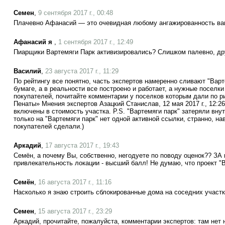
Семен
,
9 сентября 2017 г., 00:48
Плачевно Афанасий — это очевидная любому ангажированность ва
Афанасий я
,
1 сентября 2017 г., 12:49
Пиарщики Вартемяги Парк активизировались? Слишком палевно, дру
Василий
,
23 августа 2017 г., 11:29
По рейтингу все понятно, часть экспертов намеренно сливают "Варте
бумаге, а в реальности все построено и работает, а нужные поселки
покупателей, почитайте комментарии у поселков которым дали по р
Пенаты» Мнения экспертов Азацкий Станислав, 12 мая 2017 г., 12:2
включены в стоимость участка. P.S. "Вартемяги парк" затеряли вну
только на "Вартемяги парк" нет одной активной ссылки, странно, н
покупателей сделали.)
Аркадий
,
17 августа 2017 г., 19:43
Семён, а почему Вы, собственно, негодуете по поводу оценок?? ЗА 
привлекательность локации - высший балл! Не думаю, что проект "
Семён
,
16 августа 2017 г., 11:16
Насколько я знаю строить сблокированные дома на соседних участк
Семен
,
15 августа 2017 г., 23:29
Аркадий, прочитайте, пожалуйста, комментарии экспертов: там нет 