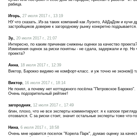
рабица.
Игорь
,
27 июля 2017 г., 13:19
НУ что сказать..Из-за таких компаний как Луонто, АйДаДом и кучи 
застройщиков доверие к загородному рынку конкретно подрывается.
Зу.
,
20 июля 2017 г., 21:07
Интересно, по каким причинам снижены оценки за качество проекта?
Изменения оценок за риски понятны - не сдала, задержали и пр. Но
проекта?
Анна
,
18 июля 2017 г., 12:39
Виктор, Барокко видимо не комфорт-класс. и уж точно не эконом)) т
Виктор
,
16 июля 2017 г., 18:14
Не понял, а почему нет коттеджного посёлка "Петровское Барокко"
Очень подозрительный рейтинг!
загородник
,
12 июля 2017 г., 17:49
блин, плохо, что не все эксперты комментируют. я к хапоое пригля
отозвался. С за риски стоит, значит остальные эксперты тоже что-то
Нина
,
6 июля 2017 г., 18:58
Очень мне нравится поселок "Корела Парк", думаю оценку за качес