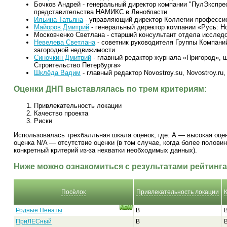
Бочков Андрей - генеральный директор компании "ПулЭкспре
представительства НАМИКС в Ленобласти
Ильина Татьяна
- управляющий директор Коллегии професси
Майоров Дмитрий
- генеральный директор компании «Русь: Н
Московченко Светлана - старший консультант отдела исследов
Невелева Светлана
- советник руководителя Группы Компан
загородной недвижимости
Синочкин Дмитрий
- главный редактор журнала «Пригород», 
Строительство Петербурга»
Шклёда Вадим
- главный редактор Novostroy.su, Novostroy.ru, 
Оценки ДНП выставлялась по трем критериям:
Привлекательность локации
Качество проекта
Риски
Использовалась трехбалльная шкала оценок, где: А — высокая оце
оценка N/A — отсутствие оценки (в том случае, когда более полови
конкретный критерий из-за нехватки необходимых данных).
Ниже можно ознакомиться с результатами рейтинга
Посёлок
Привлекательность локации
Родные Пенаты
B
ПриЛЕСный
B