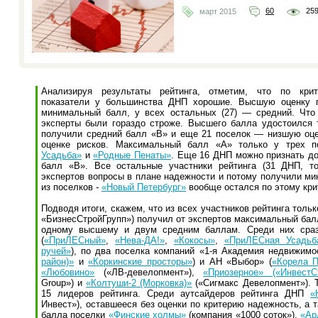
25
60
март 2015
Анализируя результаты рейтинга, отметим, что по крит
показатели у большинства ДНП хорошие. Высшую оценку 
минимальный балл, у всех остальных (27) — средний. Что 
эксперты были гораздо строже. Высшего балла удостоился 
получили средний балл «В» и еще 21 поселок — низшую оце
оценке рисков. Максимальный балл «А» только у трех 
Усадьба»
и
«Родные Пенаты»
. Еще 16 ДНП можно признать д
балл «В». Все остальные участники рейтинга (31 ДНП, т
экспертов вопросы в плане надежности и потому получили ми
из поселков -
«Новый Петербург»
вообще остался по этому кри
Подводя итоги, скажем, что из всех участников рейтинга толь
«БизнесСтройГрупп») получил от экспертов максимальный бал
одному высшему и двум средним баллам. Среди них сраз
(
«ПриЛЕСный»
,
«Нева-ДА!»
,
«Кокосы»
,
«ПриЛЕСная Усадьб
ручей»
), по два поселка компаний «1-я Академия недвижимо
район)»
и
«Коркинские просторы»
) и АН «Выбор» (
«Корела П
«Любовино»
(«ЛВ-девелопмент»),
«Приозерное» («ИнвестС
Group») и
«Колтуши-2 (Морковка)»
(«Сигмакс Девелопмент»). Т
15 лидеров рейтинга. Среди аутсайдеров рейтинга ДНП
«
Инвест»), оставшееся без оценки по критерию надежность, а
балла поселки
«Финские холмы»
(компания «1000 соток»),
«Ар