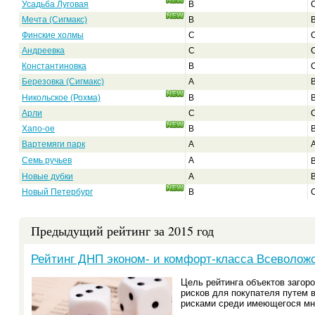
Усадьба Луговая
B
Мечта (Сигмакс)
B
Финские холмы
C
Андреевка
C
Константиновка
B
Березовка (Сигмакс)
A
Никольское (Рохма)
B
Арли
C
Хапо-ое
B
Вартемяги парк
A
Семь ручьев
A
Новые дубки
A
Новый Петербург
B
Предыдущий рейтинг за 2015 год
Рейтинг ДНП эконом- и комфорт-класса Всеволожск
Цель рейтинга объектов заго
рисков для покупателя путем 
рисками среди имеющегося мн