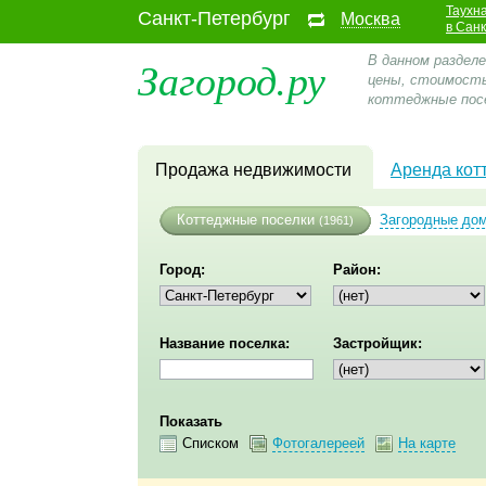
Таухн
Санкт-Петербург
Москва
в Сан
Загород.ру
В данном раздел
цены, стоимость
коттеджные посе
Продажа недвижимости
Аренда кот
Коттеджные поселки
Загородные до
(1961)
Город:
Район:
Название поселка:
Застройщик:
Показать
Списком
Фотогалереей
На карте