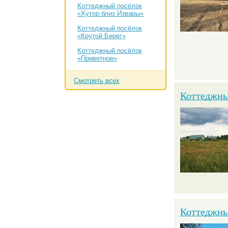
Коттеджный посёлок
«Хутор близ Извары»
Коттеджный посёлок
«Крутой Берег»
Коттеджный посёлок
«Приветное»
Смотреть всех
Коттеджны
Коттеджный