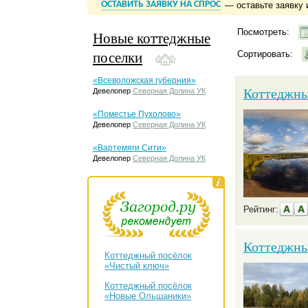
ОСТАВИТЬ ЗАЯВКУ НА СПРОС
— оставьте заявку 
Посмотреть:
Новые коттеджные
поселки
Сортировать:
«Всеволожская губерния»
Коттеджны
Девелопер
Северная Долина УК
«Поместье Пухолово»
Девелопер
Северная Долина УК
«Вартемяги Сити»
Девелопер
Северная Долина УК
Рейтинг:
Коттеджны
Коттеджный посёлок
«Чистый ключ»
Коттеджный посёлок
«Новые Ольшаники»