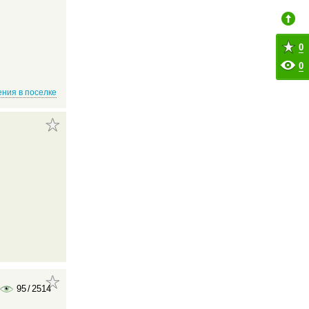
0
0
ния в поселке
95
/
2514