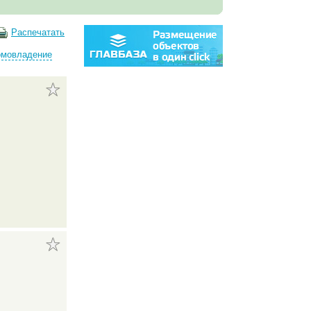
Распечатать
омовладение