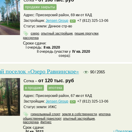
Сотка –
продажи закрыты
Адрес: Приозерский район, 69 км от КАД
Застройщик:
Jensen Group
+7 (812) 325-13-06
C+
Статус земли: Дачное стр-во
озеро
,
опытный застройщик
,
пешие прогулки
,
рассрочка
Сроки сдачи:
I очередь:
II кв. 2020
II очередь (участки у
IV кв. 2020
озера):
й поселок «Озеро Равнинское»
90
/
2065
от 120 тыс. руб
Сотка –
в продаже
ипотека
Адрес: Приозерский район, 67 км от КАД
Застройщик:
Jensen Group
+7 (812) 325-13-06
C+
Статус земли: ИЖС
горнолыжный спорт
,
земля в собственности
,
ипотека
,
общественный транспорт
,
опытный застройщик
,
рассрочка
,
фитнес
Срок сдачи:
Предложе
IV кв. 2022