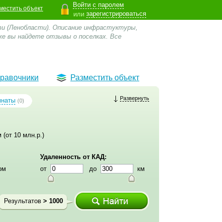
Войти с паролем
местить объект
зарегистрироваться
или
ти (Ленобласти). Описание инфрастуктуры,
же вы найдете отзывы о поселках.
Все
равочники
Разместить объект
Развернуть
мнаты
(0)
 (от 10 млн.р.)
Удаленность от КАД:
ом
от
до
км
Результатов
> 1000