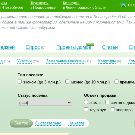
аусы
Таунхаусы
Коттеджи
Раз
кт-Петербурге
в Подмосковье
в Ленинградской области
е размещается описание коттеджных поселков в Ленинградской облас
 домов а так же фотографии, сделанные нашими журналистами. Так 
лки под Санкт-Петербургом.
теджей
Спрос
Проекты домов
Статьи
Сп
(0)
ма
Участки
Земельные массивы
Квартиры
Ко
(15)
(28)
(11)
(6)
Тип поселка:
эконом (до 3 млн.р.)
бизнес (до 10 млн.р.)
премиум
Статус поселка:
Объект продажи:
земля
земля с дом
таунхаус
квартира
Быстро
Обстоятельно
На карте