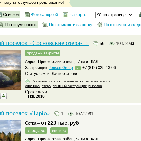
и получите лучшее предложение!
Списком
Фотогалереей
На карте
По популярности
По стоимости за сотку
По стоимости за д
й поселок «Сосновские озера-1»
56
108
/
2983
продажи закрыты
Адрес: Приозерский район, 67 км от КАД
Застройщик:
Jensen Group
+7 (812) 325-13-06
C+
Статус земли: Дачное стр-во
большой поселок
,
горные лыжи
,
заселен
,
много
участков
,
озеро
,
опытный застройщик
,
рыбалка
Срок сдачи:
I кв. 2010
й поселок «Tapio»
1
107
/
2961
от 220 тыс. руб
Сотка –
в продаже
ипотека
Адрес: Приозерский район, 67 км от КАД