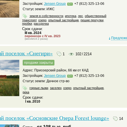
Застройщик:
Jensen Group
+7 (812) 325-13-06
C+
Статус земли: ИЖС
земля в собственности
,
ипотека
,
лес
,
общественный
транспорт
,
озеро
,
опытный застройщик
,
пешие прогулки
,
пробки
,
рассрочка
Срок сдачи:
III кв. 2024
перенесен с IV кв. 2023
Предложе
(менялся 2 раза)
й поселок «Снегири»
1
102
/
2214
продажи закрыты
Адрес: Приозерский район, 66 км от КАД
Застройщик:
Jensen Group
+7 (812) 325-13-06
C+
Статус земли: Дачное стр-во
горные лыжи
,
заселен
,
озеро
,
опытный застройщик
,
река
Срок сдачи:
I кв. 2010
 поселок «Сосновские Озера Forest lounge»
14
от 108 тыс. руб