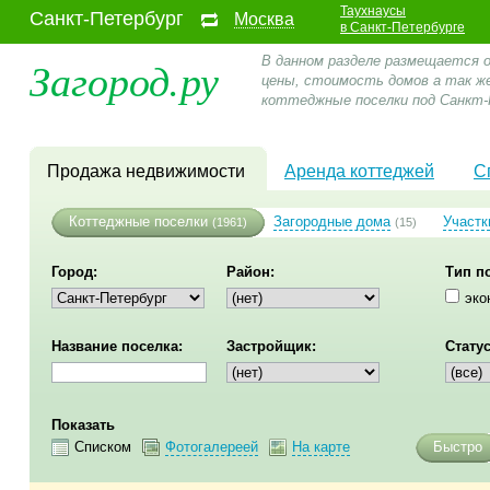
Таухнаусы
Санкт-Петербург
Москва
в Санкт-Петербурге
Загород.ру
В данном разделе размещается 
цены, стоимость домов а так ж
коттеджные поселки под Санкт-
Продажа недвижимости
Аренда коттеджей
С
Коттеджные поселки
Загородные дома
Участк
(1961)
(15)
Город:
Район:
Тип п
эко
Название поселка:
Застройщик:
Статус
Показать
Списком
Фотогалереей
На карте
Быстро