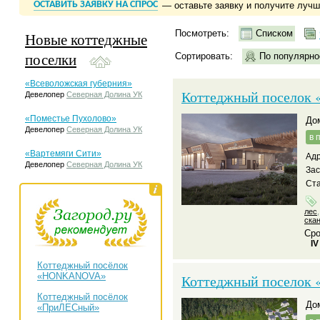
ОСТАВИТЬ ЗАЯВКУ НА СПРОС
— оставьте заявку и получите луч
Посмотреть:
Списком
Новые коттеджные
поселки
Сортировать:
По популярно
«Всеволожская губерния»
Коттеджный поселок «
Девелопер
Северная Долина УК
«Поместье Пухолово»
д
Девелопер
Северная Долина УК
в 
«Вартемяги Сити»
Адр
Девелопер
Северная Долина УК
За
Ста
лес
ска
Сро
IV
Коттеджный посёлок
«HONKANOVA»
Коттеджный поселок «
Коттеджный посёлок
д
«ПриЛЕСный»