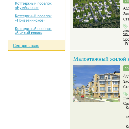
в 
Коттеджный посёлок
«Румболово»
Адр
За
Коттеджный посёлок
Ста
«Приветнинское»
Коттеджный посёлок
спо
«Чистый ключ»
ска
Сро
IV
Смотреть всех
Малоэтажный жилой к
пр
Адр
За
Ста
тра
Сро
К
К
К