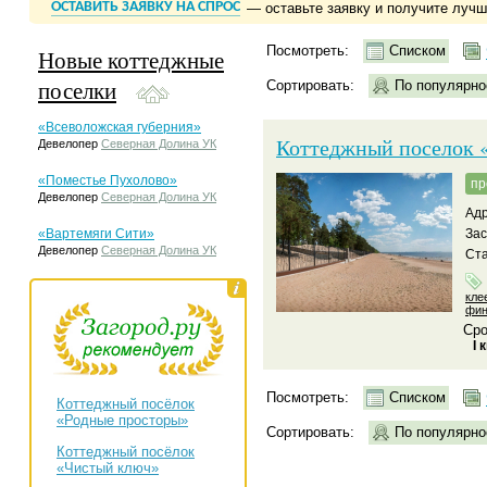
ОСТАВИТЬ ЗАЯВКУ НА СПРОС
— оставьте заявку и получите луч
Посмотреть:
Списком
Новые коттеджные
поселки
Сортировать:
По популярно
«Всеволожская губерния»
Коттеджный поселок 
Девелопер
Северная Долина УК
«Поместье Пухолово»
пр
Девелопер
Северная Долина УК
Адр
«Вартемяги Сити»
За
Девелопер
Северная Долина УК
Ста
кле
фин
Сро
I 
Посмотреть:
Списком
Коттеджный посёлок
«Родные просторы»
Сортировать:
По популярно
Коттеджный посёлок
«Чистый ключ»