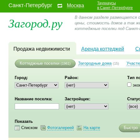
Таухнаусы
Санкт-Петербург
Москва
в Санкт-Петербурге
Загород.ру
В данном разделе размещается 
цены, стоимость домов а так ж
коттеджные поселки под Санкт-
Продажа недвижимости
Аренда коттеджей
С
Коттеджные поселки
Загородные дома
Участк
(1961)
(15)
Город:
Район:
Тип п
эко
Название поселка:
Застройщик:
Статус
Показать
Списком
Фотогалереей
На карте
Быстро