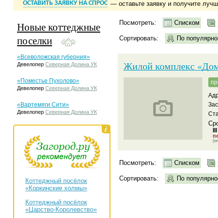
ОСТАВИТЬ ЗАЯВКУ НА СПРОС
— оставьте заявку и получите луч
Посмотреть:
Списком
Новые коттеджные
поселки
Сортировать:
По популярно
«Всеволожская губерния»
Жилой комплекс «Дом
Девелопер
Северная Долина УК
«Поместье Пухолово»
пр
Девелопер
Северная Долина УК
Адр
«Вартемяги Сити»
За
Девелопер
Северная Долина УК
Ст
Сро
II
пе
(м
Посмотреть:
Списком
Сортировать:
По популярно
Коттеджный посёлок
«Коркинские холмы»
Коттеджный посёлок
«Царство-Королевство»