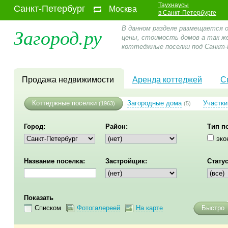
Таухнаусы
Санкт-Петербург
Москва
в Санкт-Петербурге
Загород.ру
В данном разделе размещается 
цены, стоимость домов а так ж
коттеджные поселки под Санкт-
Продажа недвижимости
Аренда коттеджей
С
Коттеджные поселки
Загородные дома
Участки
(1963)
(5)
Город:
Район:
Тип п
эко
Название поселка:
Застройщик:
Статус
Показать
Списком
Фотогалереей
На карте
Быстро