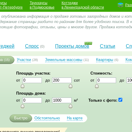
аусы
Таунхаусы
Коттеджи
Раз
кт-Петербурге
в Подмосковье
в Ленинградской области
е опубликована информация о продаже готовых загородных домов и ко
одержание страницы разбито по районам для более удобного поиска. В
оящие фотографии, отзывы, цены и многое другое. Продажа коттедж
теджей
Спрос
Проекты домов
Статьи
Сп
(0)
ма
Участки
Земельные массивы
Квартиры
Ко
(15)
(28)
(11)
(6)
Площадь участка:
Стоимость:
от
до
сот
от
до
Площадь дома:
от
до
м²
Только с фото:
Быстро
Обстоятельно
На карте
и получите лучшее предложение!