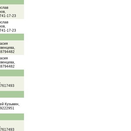
ислав
ов,
 741-17-23
ислав
ов,
 741-17-23
асия
венцева,
18794482
асия
венцева,
18794482
,
17617493
ей Кузьмин,
19222951
,
17617493