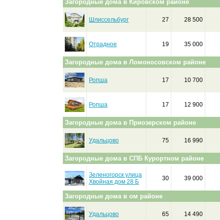
Загородные дома в Кировском районе
Шлиссельбург
27
28 500
Отрадное
19
35 000
Загородные дома в Ломоносовском районе
Ропша
17
10 700
Ропша
17
12 900
Загородные дома в Приозерском районе
Удальцово
75
16 990
Загородные дома в СПБ Курортном районе
Зеленогорск улица
30
39 000
Хвойная дом 28 Б
Загородные дома в ом районе
Удальцово
65
14 490