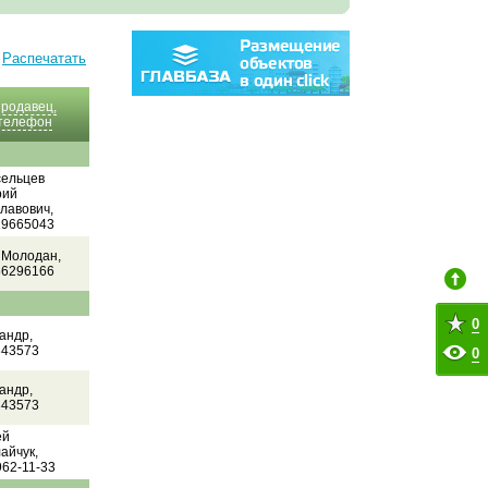
Распечатать
родавец,
телефон
сельцев
рий
лавович,
19665043
 Молодан,
56296166
0
андр,
343573
0
андр,
343573
ей
айчук,
962-11-33