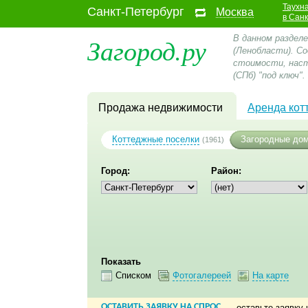
Таухн
Санкт-Петербург
Москва
в Сан
Загород.ру
В данном раздел
(Ленобласти). С
стоимости, наст
(СПб) "под ключ".
Продажа недвижимости
Аренда кот
Коттеджные поселки
Загородные до
(1961)
Город:
Район:
Показать
Списком
Фотогалереей
На карте
ОСТАВИТЬ ЗАЯВКУ НА СПРОС
— оставьте заявку 