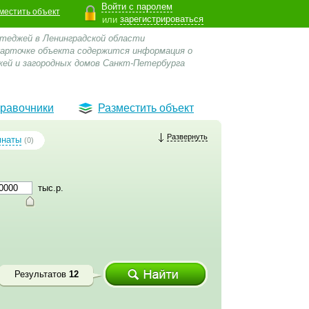
Войти с паролем
местить объект
зарегистрироваться
или
ттеджей в Ленинградской области
 карточке объекта содержится информация о
ей и загородных домов Санкт-Петербурга
равочники
Разместить объект
Развернуть
мнаты
(0)
тыс.р.
Результатов
12