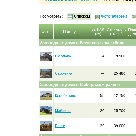
Посмотреть:
Списком
Фотогалереей
до КАД
Стоимость
Пло
Фото
Нас. пункт
(км)
(тыс.р.)
дома
Загородные дома в Всеволожском районе
Ексолово
14
19 900
Сарженка
—
25 480
Загородные дома в Выборгском районе
Коробицино
55
12 750
Майнило
20
25 700
Пески
29
39 000