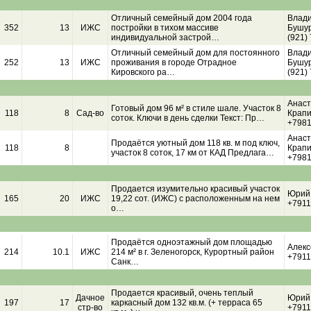
Отличный семейный дом 2004 года
Влад
352
13
ИЖС
постройки в тихом массиве
Бушур
индивидуальной застрой…
(921)
Отличный семейный дом для постоянного
Влад
252
13
ИЖС
проживания в городе Отрадное
Бушур
Кировского ра…
(921)
Анаст
Готовый дом 96 м² в стиле шале. Участок 8
118
8
Сад-во
Крапи
соток. Ключи в день сделки Текст: Пр…
+798
Анаст
Продаётся уютный дом 118 кв. м под ключ,
118
8
Крапи
участок 8 соток, 17 км от КАД Предлага…
+798
Продается изумительно красивый участок
Юрий
165
20
ИЖС
19,22 сот. (ИЖС) с расположенным на нем
+791
о…
Продаётся одноэтажный дом площадью
Алекс
214
10.1
ИЖС
214 м² в г. Зеленогорск, Курортный район
+791
Санк…
Продается красивый, очень теплый
Дачное
Юрий
197
17
каркасный дом 132 кв.м. (+ терраса 65
стр-во
+791