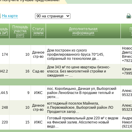
На карте
Площадь
щадь
Статус
Дополнительная
П
участка
 (м²)
земли
информация
(сот)
Ново
Дом построен из сухого
Дачное
Дмит
174
10
профилированного бруса 70*145,
стр-во
Вячес
собранный по технологии дв…
+792
Дом 343 м² по цене квартиры бизнес-
Юлия
342.2
16
Сад-во
класса. Без многолетней стройки и
+799
ожидания — …
пос. Коробицыно, Дачная ул, Выборгский
Алекс
144.5
9
ИЖС
район Ленобласти В продаже теплый и
9532
уютн…
коттеджный поселок Майнила,
Дачное
Алекс
248
10
п.Первомайское, Выборгский район ЛО
стр-во
9532
Продается загор…
Готовый премиальный дом 220 м² с видом
Андр
220
15
ИЖС
на Финский залив. Абсолютно новый
Никол
видо…
(921)