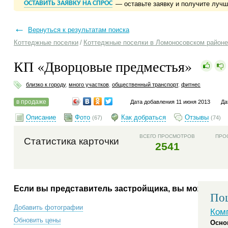
ОСТАВИТЬ ЗАЯВКУ НА СПРОС
— оставьте заявку и получите луч
←
Вернуться к результатам поиска
Коттеджные поселки
/
Коттеджные поселки в Ломоносовском районе
КП «Дворцовые предместья»
близко к городу
,
много участков
,
общественный транспорт
,
фитнес
в продаже
Дата добавления 11 июня 2013
Да
Описание
Фото
Как добраться
Отзывы
(67)
(74)
ВСЕГО ПРОСМОТРОВ
ПРО
Статистика карточки
2541
Если вы представитель застройщика, вы можете:
Пош
Добавить фотографии
Ком
Обновить цены
Осно