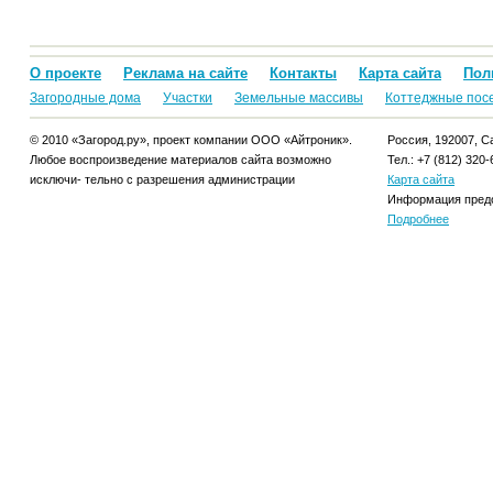
О проекте
Реклама на сайте
Контакты
Карта сайта
Пол
Загородные дома
Участки
Земельные массивы
Коттеджные пос
© 2010 «Загород.ру», проект компании ООО «Айтроник».
Россия, 192007, Са
Любое воспроизведение материалов сайта возможно
Тел.: +7 (812) 320-
исключи- тельно с разрешения администрации
Карта сайта
Информация предо
Подробнее