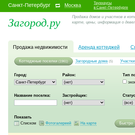
Таухнаусы
Санкт-Петербург
Москва
в Санкт-Петербурге
Загород.ру
Продажа домов и участков в кот
карте, цены, информация о дев
Продажа недвижимости
Аренда коттеджей
С
Коттеджные поселки
Загородные дома
Участки
(1961)
(5)
Город:
Район:
Тип п
эко
Название поселка:
Застройщик:
Статус
Показать
Списком
Фотогалереей
На карте
Быстро