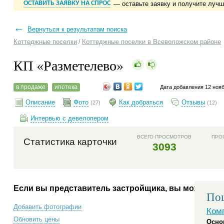
ОСТАВИТЬ ЗАЯВКУ НА СПРОС
— оставьте заявку и получите луч
←
Вернуться к результатам поиска
Коттеджные поселки
/
Коттеджные поселки в Всеволожском районе
КП «Разметелево»
в продаже
ипотека
Дата добавления 12 ноя
Описание
Фото
Как добраться
Отзывы
(27)
(12)
Интервью с девелопером
ВСЕГО ПРОСМОТРОВ
ПРО
Статистика карточки
3093
Если вы представитель застройщика, вы можете:
Пош
Добавить фотографии
Ком
Обновить цены
Осно