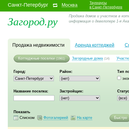
Таухнаусы
Санкт-Петербург
Москва
в Санкт-Петербурге
Загород.ру
Продажа домов и участков в кот
информация о девелопере 1-я А
Продажа недвижимости
Аренда коттеджей
С
Коттеджные поселки
Загородные дома
Участк
(1961)
(14)
Город:
Район:
Тип п
эко
Название поселка:
Застройщик:
Статус
Показать
Списком
Фотогалереей
На карте
Быстро