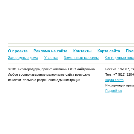
О проекте
Реклама на сайте
Контакты
Карта сайта
Пол
Загородные дома
Участки
Земельные массивы
Коттеджные пос
© 2010 «Загород.ру», проект компании ООО «Айтроник».
Россия, 192007, Са
Любое воспроизведение материалов сайта возможно
Тел.: +7 (812) 320-
исключи- тельно с разрешения администрации
Карта сайта
Информация предо
Подробнее