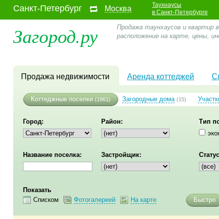
Таухнаусы
Санкт-Петербург
Москва
в Санкт-Петербурге
Загород.ру
Продажа таунхаусов и квартир в
расположение на карте, цены, и
Продажа недвижимости
Аренда коттеджей
С
Коттеджные поселки
Загородные дома
Участк
(1961)
(15)
Город:
Район:
Тип п
эко
Название поселка:
Застройщик:
Статус
Показать
Списком
Фотогалереей
На карте
Быстро