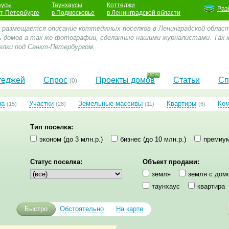
аусы
Таунхаусы
Коттеджи
Раз
кт-Петербурге
в Подмосковье
в Ленинградской области
е размещается описание коттеджных поселков в Ленинградской облас
 домов а так же фотографии, сделанные нашими журналистами. Так 
лки под Санкт-Петербургом.
теджей
Спрос
Проекты домов
Статьи
Сп
(0)
ма
Участки
Земельные массивы
Квартиры
Ко
(15)
(28)
(11)
(6)
Тип поселка:
эконом (до 3 млн.р.)
бизнес (до 10 млн.р.)
премиум
Статус поселка:
Объект продажи:
земля
земля с дом
таунхаус
квартира
Быстро
Обстоятельно
На карте