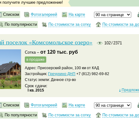
и получите лучшее предложение!
Списком
Фотогалереей
На карте
По популярности
По стоимости за сотку
По стоимости за д
й поселок «Комсомольское озеро»
102
/
2371
от 120 тыс. руб
Сотка –
в продаже
Адрес: Приозерский район, 100 км от КАД
Застройщик:
Гречухино ДНП
+7 (812) 982-69-82
Статус земли: Дачное стр-во
Срок сдачи:
Предложе
I кв. 2015
Списком
Фотогалереей
На карте
По популярности
По стоимости за сотку
По стоимости за д