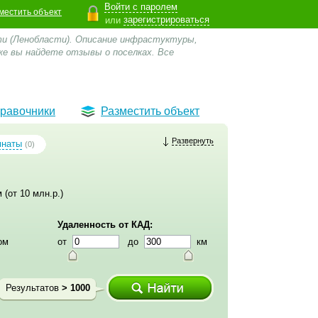
Войти с паролем
местить объект
зарегистрироваться
или
ти (Ленобласти). Описание инфрастуктуры,
же вы найдете отзывы о поселках.
Все
равочники
Разместить объект
Развернуть
мнаты
(0)
 (от 10 млн.р.)
Удаленность от КАД:
ом
от
до
км
Результатов
> 1000