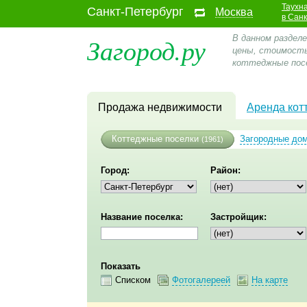
Таухн
Санкт-Петербург
Москва
в Сан
Загород.ру
В данном раздел
цены, стоимость
коттеджные посе
Продажа недвижимости
Аренда кот
Коттеджные поселки
Загородные до
(1961)
Город:
Район:
Название поселка:
Застройщик:
Показать
Списком
Фотогалереей
На карте