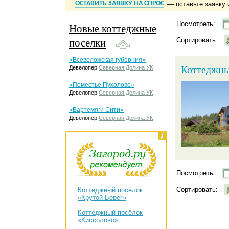
ОСТАВИТЬ ЗАЯВКУ НА СПРОС
— оставьте заявку 
Посмотреть:
Новые коттеджные
поселки
Сортировать:
«Всеволожская губерния»
Коттеджны
Девелопер
Северная Долина УК
«Поместье Пухолово»
Девелопер
Северная Долина УК
«Вартемяги Сити»
Девелопер
Северная Долина УК
Посмотреть:
Сортировать:
Коттеджный посёлок
«Крутой Берег»
Коттеджный посёлок
«Киссолово»