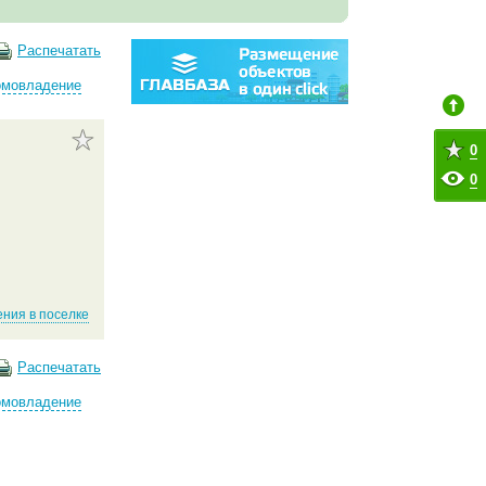
Распечатать
омовладение
0
0
ния в поселке
Распечатать
омовладение