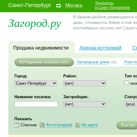
Таухнаусы
Санкт-Петербург
Москва
в Санкт-Петербурге
Загород.ру
В данном разделе размещается 
цены, стоимость домов а так ж
коттеджные поселки под Санкт-
Продажа недвижимости
Аренда коттеджей
С
Коттеджные поселки
Загородные дома
Участк
(1961)
(15)
Город:
Район:
Тип п
эко
Название поселка:
Застройщик:
Статус
Показать
Списком
Фотогалереей
На карте
Быстро