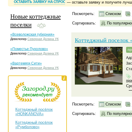
ОСТАВИТЬ ЗАЯВКУ НА СПРОС
— оставьте заявку и получите луч
Посмотреть:
Списком
Новые коттеджные
поселки
Сортировать:
По популярно
«Всеволожская губерния»
Коттеджный поселок 
Девелопер
Северная Долина УК
«Поместье Пухолово»
пр
Девелопер
Северная Долина УК
Адр
«Вартемяги Сити»
За
Девелопер
Северная Долина УК
Ста
про
Сро
Посмотреть:
Списком
Коттеджный посёлок
Сортировать:
По популярно
«HONKANOVA»
Коттеджный посёлок
«Румболово»