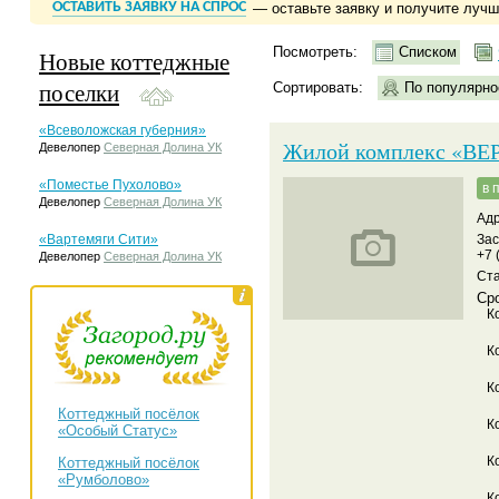
ОСТАВИТЬ ЗАЯВКУ НА СПРОС
— оставьте заявку и получите луч
Посмотреть:
Списком
Новые коттеджные
поселки
Сортировать:
По популярно
«Всеволожская губерния»
Жилой комплекс «ВЕ
Девелопер
Северная Долина УК
«Поместье Пухолово»
в 
Девелопер
Северная Долина УК
Адр
«Вартемяги Сити»
За
+7 
Девелопер
Северная Долина УК
Ст
Сро
К
К
К
Коттеджный посёлок
К
«Особый Статус»
К
Коттеджный посёлок
«Румболово»
К