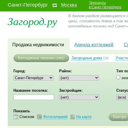
Таухнаусы
Санкт-Петербург
Москва
в Санкт-Петербурге
Загород.ру
В данном разделе размещается 
цены, стоимость домов а так ж
коттеджные поселки под Санкт-
Продажа недвижимости
Аренда коттеджей
С
Коттеджные поселки
Загородные дома
Участк
(1961)
(15)
Город:
Район:
Тип п
эко
Название поселка:
Застройщик:
Статус
Показать
Списком
Фотогалереей
На карте
Быстро