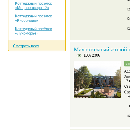
Коттеджный посёлок
«Медное озеро - 2»
К
Коттеджный посёлок
К
«Киссолово»
К
Коттеджный посёлок
«Лукоморье»
Смотреть всех
Малоэтажный жилой 
108
/
2306
в 
Адр
За
+7 
Ста
Сро
к
к