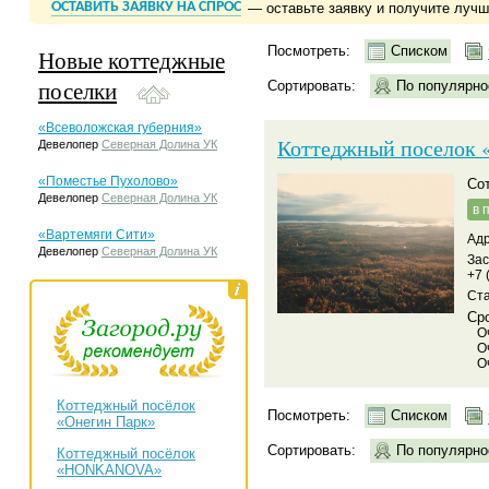
ОСТАВИТЬ ЗАЯВКУ НА СПРОС
— оставьте заявку и получите луч
Посмотреть:
Списком
Новые коттеджные
поселки
Сортировать:
По популярно
«Всеволожская губерния»
Коттеджный поселок 
Девелопер
Северная Долина УК
«Поместье Пухолово»
С
Девелопер
Северная Долина УК
в 
«Вартемяги Сити»
Адр
Девелопер
Северная Долина УК
За
+7 
Ста
Сро
О
О
О
Коттеджный посёлок
Посмотреть:
Списком
«Онегин Парк»
Сортировать:
По популярно
Коттеджный посёлок
«HONKANOVA»