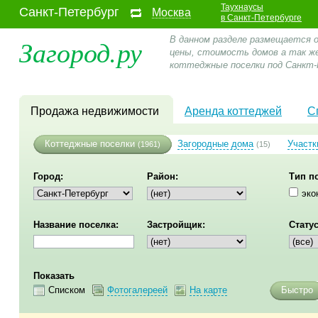
Таухнаусы
Санкт-Петербург
Москва
в Санкт-Петербурге
Загород.ру
В данном разделе размещается 
цены, стоимость домов а так ж
коттеджные поселки под Санкт-
Продажа недвижимости
Аренда коттеджей
С
Коттеджные поселки
Загородные дома
Участк
(1961)
(15)
Город:
Район:
Тип п
эко
Название поселка:
Застройщик:
Статус
Показать
Списком
Фотогалереей
На карте
Быстро