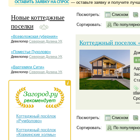
ОСТАВИТЬ ЗАЯВКУ НА СПРОС
— оставьте заявку и получите луч
Посмотреть:
Списком
Новые коттеджные
поселки
Сортировать:
По популярно
«Всеволожская губерния»
Коттеджный поселок «
Девелопер
Северная Долина УК
«Поместье Пухолово»
д
Девелопер
Северная Долина УК
в 
«Вартемяги Сити»
Адр
Девелопер
Северная Долина УК
За
Ста
общ
Сро
—
Коттеджный посёлок
Посмотреть:
Списком
«Румболово»
Сортировать:
По популярно
Коттеджный посёлок
«Коркинские холмы»