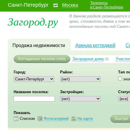
Таухнаусы
Санкт-Петербург
Москва
в Санкт-Петербурге
Загород.ру
В данном разделе размещается 
цены, стоимость домов а так ж
коттеджные поселки под Санкт-
Продажа недвижимости
Аренда коттеджей
С
Коттеджные поселки
Загородные дома
Участки
(1963)
(5)
Город:
Район:
Тип п
эко
Название поселка:
Застройщик:
Статус
Показать
Списком
Фотогалереей
На карте
Быстро