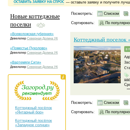
ОСТАВИТЬ ЗАЯВКУ НА СПРОС
— оставьте заявку и получите луч
Посмотреть:
Списком
Новые коттеджные
поселки
Сортировать:
По популярно
«Всеволожская губерния»
Коттеджный поселок «
Девелопер
Северная Долина УК
«Поместье Пухолово»
в 
Девелопер
Северная Долина УК
Адр
«Вартемяги Сити»
За
Девелопер
Северная Долина УК
Ста
ша
Сро
Посмотреть:
Списком
Коттеджный посёлок
Сортировать:
По популярно
«Янтарный бор»
Коттеджный посёлок
«Западное солнце»