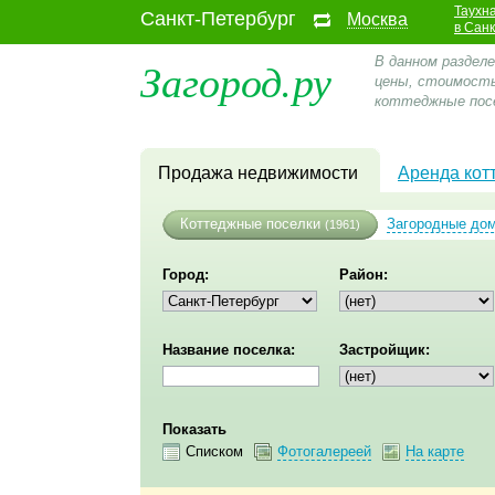
Таухн
Санкт-Петербург
Москва
в Сан
Загород.ру
В данном раздел
цены, стоимость
коттеджные посе
Продажа недвижимости
Аренда кот
Коттеджные поселки
Загородные до
(1961)
Город:
Район:
Название поселка:
Застройщик:
Показать
Списком
Фотогалереей
На карте