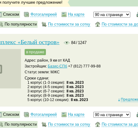
и получите лучшее предложение!
Списком
Фотогалереей
На карте
По популярности
По стоимости за сотку
По стоимости за д
плекс «Белый остров»
84
/
1247
в продаже
Адрес: район, 9 км от КАД
Застройщик:
Базис-СПб
+7 (812) 777-99-88
Статус земли: МЖС
Сроки сдачи:
1 корпус (1-3 секции):
II кв. 2023
2 корпус (4-5 секции):
II кв. 2023
3 корпус (6-7 секции):
II кв. 2023
4 корпус (8-9 секции):
II кв. 2023
Предложе
5 корпус (10-12 секции):
II кв. 2023
Списком
Фотогалереей
На карте
По популярности
По стоимости за сотку
По стоимости за д