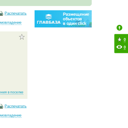
Распечатать
омовладение
0
0
ния в поселке
Распечатать
омовладение