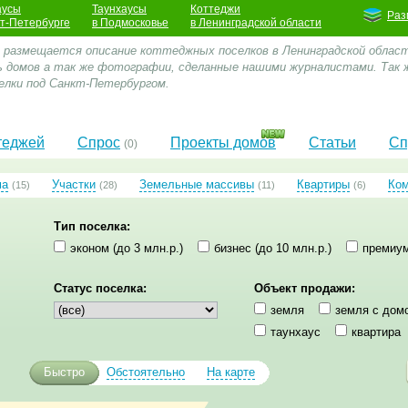
аусы
Таунхаусы
Коттеджи
Раз
кт-Петербурге
в Подмосковье
в Ленинградской области
е размещается описание коттеджных поселков в Ленинградской облас
 домов а так же фотографии, сделанные нашими журналистами. Так 
лки под Санкт-Петербургом.
теджей
Спрос
Проекты домов
Статьи
Сп
(0)
ма
Участки
Земельные массивы
Квартиры
Ко
(15)
(28)
(11)
(6)
Тип поселка:
эконом (до 3 млн.р.)
бизнес (до 10 млн.р.)
премиум
Статус поселка:
Объект продажи:
земля
земля с дом
таунхаус
квартира
Быстро
Обстоятельно
На карте