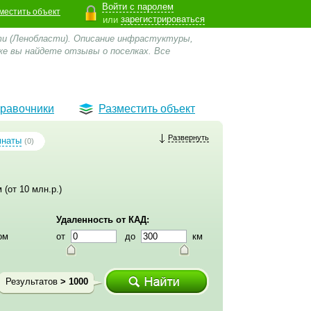
Войти с паролем
местить объект
зарегистрироваться
или
ти (Ленобласти). Описание инфрастуктуры,
же вы найдете отзывы о поселках.
Все
равочники
Разместить объект
Развернуть
мнаты
(0)
 (от 10 млн.р.)
Удаленность от КАД:
ом
от
до
км
Результатов
> 1000