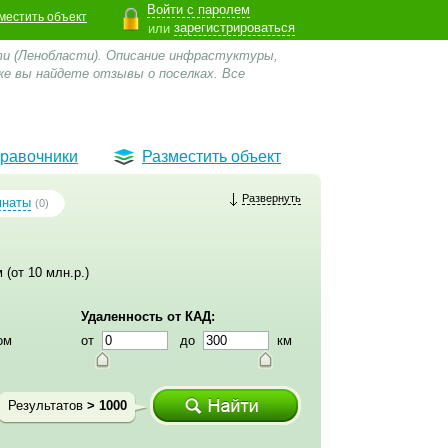
Войти с паролем
местить объект
зарегистрироваться
или
ти (Ленобласти). Описание инфрастуктуры,
же вы найдете отзывы о поселках.
Все
равочники
Разместить объект
Развернуть
мнаты
(0)
 (от 10 млн.р.)
Удаленность от КАД:
ом
от
до
км
Результатов
> 1000