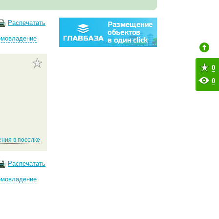
Распечатать
омовладение
0
0
ния в поселке
Распечатать
омовладение