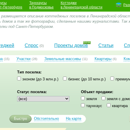
аусы
Таунхаусы
Коттеджи
Раз
кт-Петербурге
в Подмосковье
в Ленинградской области
е размещается описание коттеджных поселков в Ленинградской облас
 домов а так же фотографии, сделанные нашими журналистами. Так 
лки под Санкт-Петербургом.
теджей
Спрос
Проекты домов
Статьи
Сп
(0)
ма
Участки
Земельные массивы
Квартиры
Ко
(15)
(28)
(11)
(6)
Тип поселка:
эконом (до 3 млн.р.)
бизнес (до 10 млн.р.)
премиум
Статус поселка:
Объект продажи:
земля
земля с дом
таунхаус
квартира
Быстро
Обстоятельно
На карте