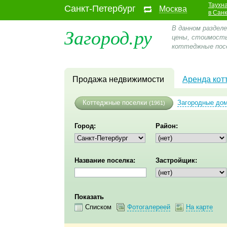
Таухн
Санкт-Петербург
Москва
в Сан
Загород.ру
В данном раздел
цены, стоимость
коттеджные посе
Продажа недвижимости
Аренда кот
Коттеджные поселки
Загородные до
(1961)
Город:
Район:
Название поселка:
Застройщик:
Показать
Списком
Фотогалереей
На карте