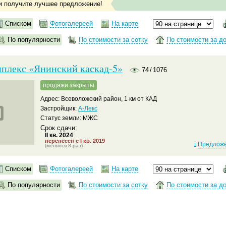
и получите лучшее предложение!
Списком
Фотогалереей
На карте
По популярности
По стоимости за сотку
По стоимости за д
плекс «Янинский каскад-5»
74
/
1076
продажи закрыты
Адрес: Всеволожский район, 1 км от КАД
Застройщик:
А-Лекс
Статус земли: МЖС
Срок сдачи:
II кв. 2024
перенесен с I кв. 2019
Предложе
(менялся 8 раз)
Списком
Фотогалереей
На карте
По популярности
По стоимости за сотку
По стоимости за д