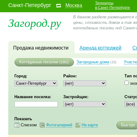
Таухнаусы
Санкт-Петербург
Москва
в Санкт-Петербурге
Загород.ру
В данном разделе размещается 
цены, стоимость домов а так ж
коттеджные поселки под Санкт-
Продажа недвижимости
Аренда коттеджей
С
Коттеджные поселки
Загородные дома
Участк
(1961)
(15)
Город:
Район:
Тип п
эко
Название поселка:
Застройщик:
Статус
Показать
Списком
Фотогалереей
На карте
Быстро