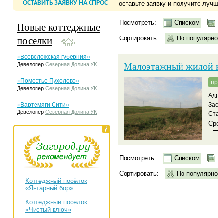
ОСТАВИТЬ ЗАЯВКУ НА СПРОС
— оставьте заявку и получите луч
Посмотреть:
Списком
Новые коттеджные
поселки
Сортировать:
По популярно
«Всеволожская губерния»
Малоэтажный жилой к
Девелопер
Северная Долина УК
«Поместье Пухолово»
пр
Девелопер
Северная Долина УК
Адр
«Вартемяги Сити»
За
Девелопер
Северная Долина УК
Ста
Сро
Посмотреть:
Списком
Сортировать:
По популярно
Коттеджный посёлок
«Янтарный бор»
Коттеджный посёлок
«Чистый ключ»