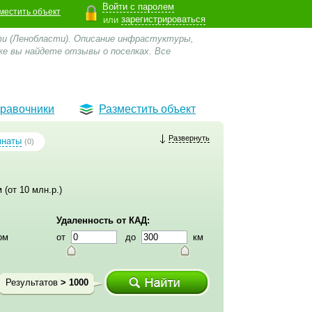
Войти с паролем
местить объект
зарегистрироваться
или
ти (Ленобласти). Описание инфрастуктуры,
же вы найдете отзывы о поселках.
Все
равочники
Разместить объект
Развернуть
мнаты
(0)
 (от 10 млн.р.)
Удаленность от КАД:
ом
от
до
км
Результатов
> 1000