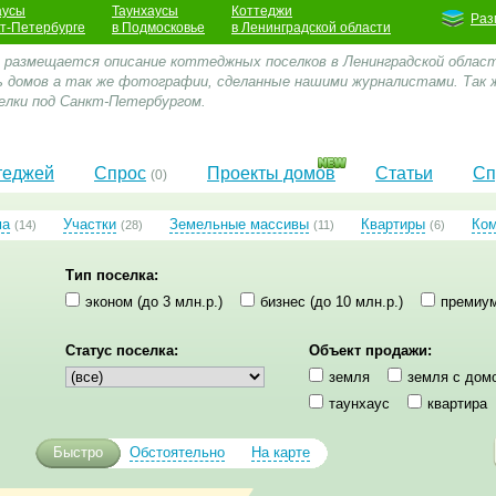
аусы
Таунхаусы
Коттеджи
Раз
кт-Петербурге
в Подмосковье
в Ленинградской области
е размещается описание коттеджных поселков в Ленинградской облас
 домов а так же фотографии, сделанные нашими журналистами. Так 
лки под Санкт-Петербургом.
теджей
Спрос
Проекты домов
Статьи
Сп
(0)
ма
Участки
Земельные массивы
Квартиры
Ко
(14)
(28)
(11)
(6)
Тип поселка:
эконом (до 3 млн.р.)
бизнес (до 10 млн.р.)
премиум
Статус поселка:
Объект продажи:
земля
земля с дом
таунхаус
квартира
Быстро
Обстоятельно
На карте