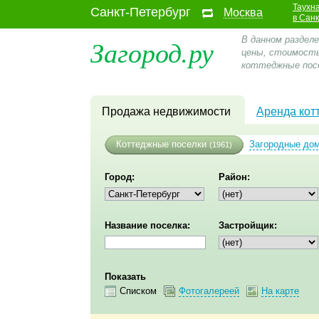
Таухн
Санкт-Петербург
Москва
в Сан
Загород.ру
В данном раздел
цены, стоимость
коттеджные посе
Продажа недвижимости
Аренда кот
Коттеджные поселки
Загородные до
(1961)
Город:
Район:
Название поселка:
Застройщик:
Показать
Списком
Фотогалереей
На карте