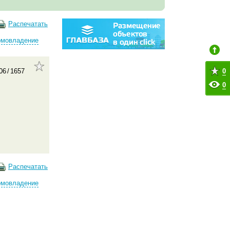
Распечатать
омовладение
0
06
/
1657
0
Распечатать
омовладение