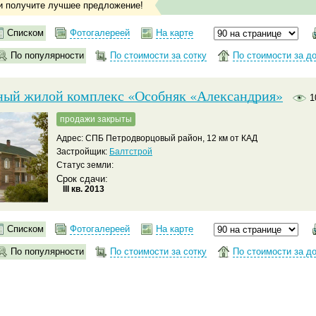
и получите лучшее предложение!
Списком
Фотогалереей
На карте
По популярности
По стоимости за сотку
По стоимости за д
ый жилой комплекс «Особняк «Александрия»
1
продажи закрыты
Адрес: СПБ Петродворцовый район, 12 км от КАД
Застройщик:
Балтстрой
Статус земли:
Срок сдачи:
III кв. 2013
Списком
Фотогалереей
На карте
По популярности
По стоимости за сотку
По стоимости за д