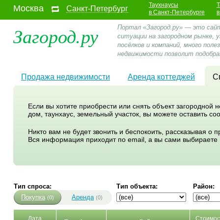
Таухнаусы
Т
Москва
Санкт-Петербург
в Санкт-Петербурге
в
Загород.ру
Портал «Загород.ру» — это сай
ситуации на загородном рынке,
посёлков и компаний, много пол
недвижимости позволит подобра
Продажа недвижимости
Аренда коттеджей
С
Если вы хотите приобрести или снять объект загородной 
дом, таунхаус, земельный участок, вы можете оставить с
Никто вам не будет звонить и беспокоить, рассказывая о
Вся информация приходит по email, а вы сами выбираете
Тип спроса:
Тип объекта:
Район:
Покупка
Аренда
(0)
(0)
Дата
Стоимос