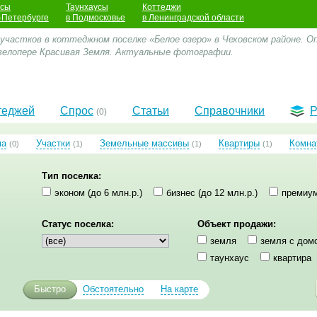
усы
Таунхаусы
Коттеджи
-Петербурге
в Подмосковье
в Ленинградской области
участков в коттеджном поселке «Белое озеро» в Чеховском районе. Оп
велопере Красивая Земля. Актуальные фотографии.
теджей
Спрос
Статьи
Справочники
Р
(0)
ма
Участки
Земельные массивы
Квартиры
Комна
(0)
(1)
(1)
(1)
Тип поселка:
эконом (до 6 млн.р.)
бизнес (до 12 млн.р.)
премиум
Статус поселка:
Объект продажи:
земля
земля с дом
таунхаус
квартира
Быстро
Обстоятельно
На карте