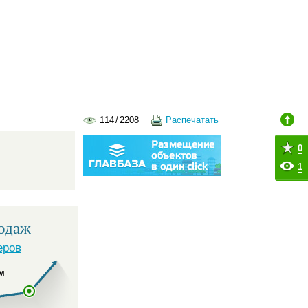
114
/
2208
Распечатать
0
1
одаж
еров
м