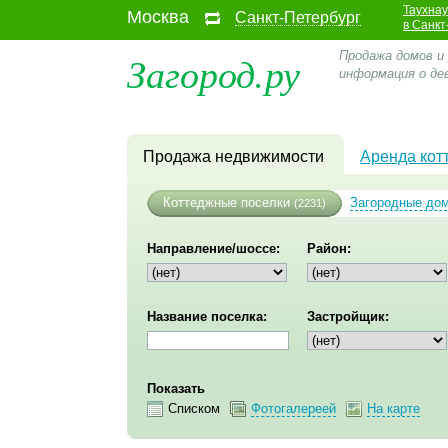
Таухна
Москва
Санкт-Петербург
в Санкт
Загород.ру
Продажа домов и 
информация о де
Продажа недвижимости
Аренда кот
Коттеджные поселки
Загородные до
(2231)
Направление/шоссе:
Район:
Название поселка:
Застройщик:
Показать
Списком
Фотогалереей
На карте