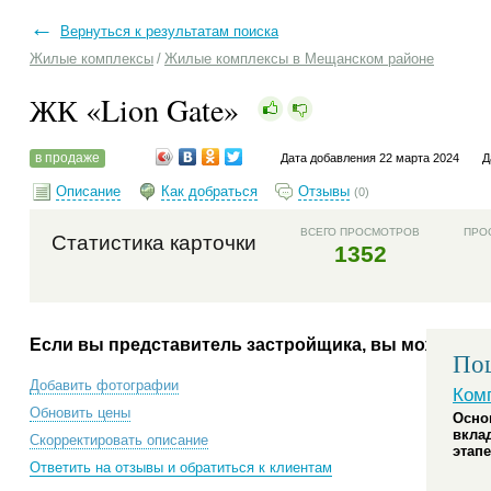
←
Вернуться к результатам поиска
Жилые комплексы
/
Жилые комплексы в Мещанском районе
ЖК «Lion Gate»
в продаже
Дата добавления 22 марта 2024
Д
Описание
Как добраться
Отзывы
(0)
ВСЕГО ПРОСМОТРОВ
ПРО
Статистика карточки
1352
Если вы представитель застройщика, вы можете:
Пош
Добавить фотографии
Ком
Обновить цены
Осно
вкла
Скорректировать описание
этапе
Ответить на отзывы и обратиться к клиентам