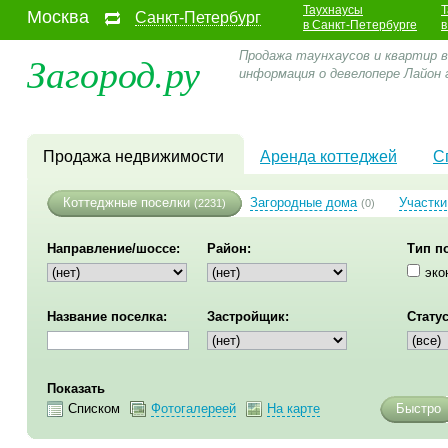
Таухнаусы
Т
Москва
Санкт-Петербург
в Санкт-Петербурге
в
Загород.ру
Продажа таунхаусов и квартир в
информация о девелопере Лайон
Продажа недвижимости
Аренда коттеджей
С
Коттеджные поселки
Загородные дома
Участки
(2231)
(0)
Направление/шоссе:
Район:
Тип п
эко
Название поселка:
Застройщик:
Статус
Показать
Списком
Фотогалереей
На карте
Быстро