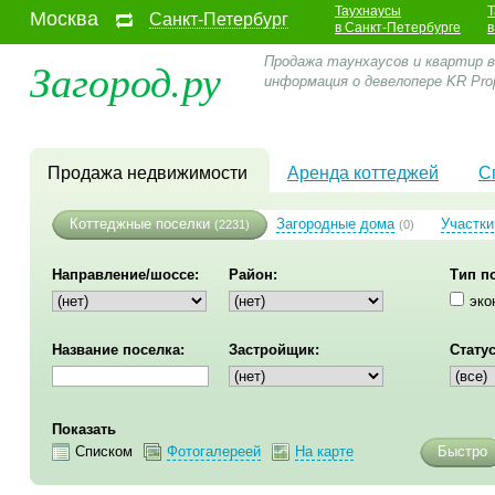
Таухнаусы
Т
Москва
Санкт-Петербург
в Санкт-Петербурге
в
Загород.ру
Продажа таунхаусов и квартир в
информация о девелопере KR Pro
Продажа недвижимости
Аренда коттеджей
С
Коттеджные поселки
Загородные дома
Участки
(2231)
(0)
Направление/шоссе:
Район:
Тип п
эко
Название поселка:
Застройщик:
Статус
Показать
Списком
Фотогалереей
На карте
Быстро