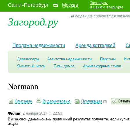
Таухнаусы
Санкт-Петербург
Москва
в Санкт-Петербурге
Загород.ру
На странице содержатся отзывы
Продажа недвижимости
Аренда коттеджей
С
Девелоперы
Агентства недвижимости
Персоны
Ин
Ячеистый бетон
Типы домов
Архитектурные стили
Normann
Описание
Видеоинтервью
Публикации
Отзыв
(3)
Филин
,
2 ноября 2017 г., 22:53
Вы за свои деньги-очень приличный результат получите. если купит
акции