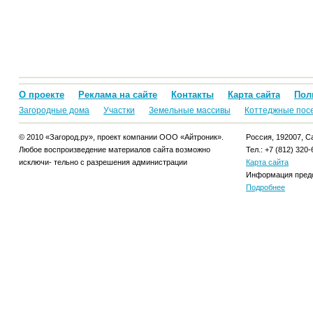
О проекте
Реклама на сайте
Контакты
Карта сайта
Пол
Загородные дома
Участки
Земельные массивы
Коттеджные пос
© 2010 «Загород.ру», проект компании ООО «Айтроник».
Россия, 192007, Са
Любое воспроизведение материалов сайта возможно
Тел.: +7 (812) 320-
исключи- тельно с разрешения администрации
Карта сайта
Информация предо
Подробнее