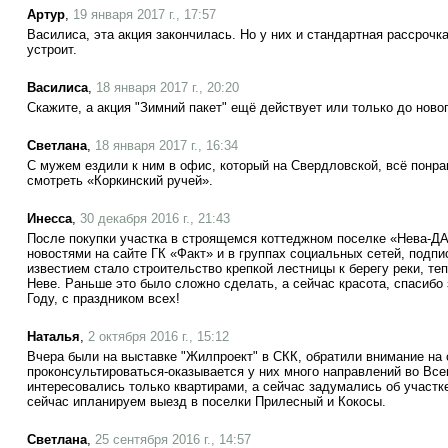
Артур
,
19 января 2017 г., 17:57
Василиса, эта акция закончилась. Но у них и стандартная рассрочка
устроит.
Василиса
,
18 января 2017 г., 20:20
Скажите, а акция "Зимний пакет" ещё действует или только до ново
Светлана
,
18 января 2017 г., 16:34
С мужем ездили к ним в офис, который на Свердловской, всё понр
смотреть «Коркинский ручей».
Инесса
,
30 декабря 2016 г., 21:43
После покупки участка в строящемся коттеджном поселке «Нева-ДА
новостями на сайте ГК «Факт» и в группах социальных сетей, подп
известием стало строительство крепкой лестницы к берегу реки, те
Неве. Раньше это было сложно сделать, а сейчас красота, спасибо
Году, с праздником всех!
Наталья
,
2 октября 2016 г., 15:12
Вчера были на выставке "Жилпроект" в СКК, обратили внимание на
проконсультироваться-оказывается у них много направлений во Вс
интересовались только квартирами, а сейчас задумались об участк
сейчас ипланируем выезд в поселки Прилесный и Кокосы.
Светлана
,
25 сентября 2016 г., 14:57