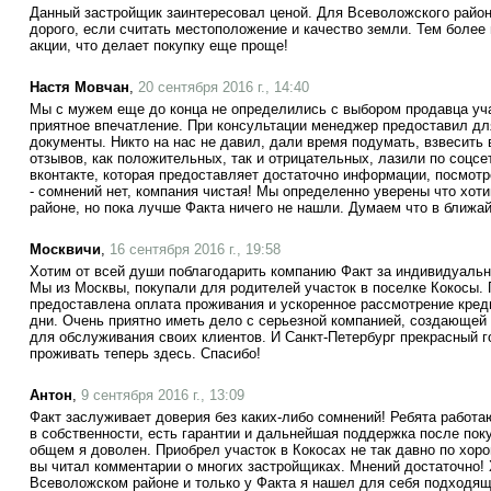
Данный застройщик заинтересовал ценой. Для Всеволожского района
дорого, если считать местоположение и качество земли. Тем более
акции, что делает покупку еще проще!
Настя Мовчан
,
20 сентября 2016 г., 14:40
Мы с мужем еще до конца не определились с выбором продавца уча
приятное впечатление. При консультации менеджер предоставил дл
документы. Никто на нас не давил, дали время подумать, взвесить 
отзывов, как положительных, так и отрицательных, лазили по соцсет
вконтакте, которая предоставляет достаточно информации, посмот
- сомнений нет, компания чистая! Мы определенно уверены что хот
районе, но пока лучше Факта ничего не нашли. Думаем что в ближ
Москвичи
,
16 сентября 2016 г., 19:58
Хотим от всей души поблагодарить компанию Факт за индивидуальн
Мы из Москвы, покупали для родителей участок в поселке Кокосы.
предоставлена оплата проживания и ускоренное рассмотрение кред
дни. Очень приятно иметь дело с серьезной компанией, создающе
для обслуживания своих клиентов. И Санкт-Петербург прекрасный г
проживать теперь здесь. Спасибо!
Антон
,
9 сентября 2016 г., 13:09
Факт заслуживает доверия без каких-либо сомнений! Ребята работа
в собственности, есть гарантии и дальнейшая поддержка после поку
общем я доволен. Приобрел участок в Кокосах не так давно по хорош
вы читал комментарии о многих застройщиках. Мнений достаточно! 
Всеволожском районе и только у Факта я нашел для себя подходящи