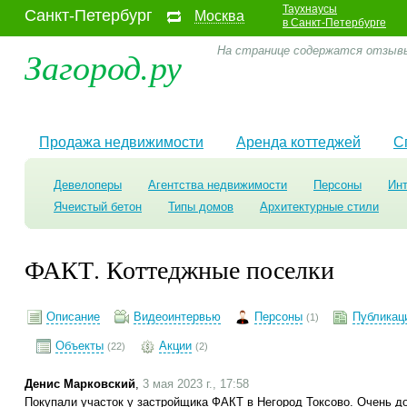
Таухнаусы
Санкт-Петербург
Москва
в Санкт-Петербурге
Загород.ру
На странице содержатся отзывы
Продажа недвижимости
Аренда коттеджей
С
Девелоперы
Агентства недвижимости
Персоны
Ин
Ячеистый бетон
Типы домов
Архитектурные стили
ФАКТ. Коттеджные поселки
Описание
Видеоинтервью
Персоны
Публикац
(1)
Объекты
Акции
(22)
(2)
Денис Марковский
,
3 мая 2023 г., 17:58
Покупали участок у застройщика ФАКТ в Негород Токсово. Очень 