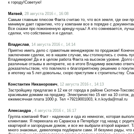
к городу!Советую!
Матвей
,
28 августа 2016 г., 16:08
Самым главным плюсом Факта считаю то, что вся земля, где они про
минимум дает гарантию, что у компании все в порядке с документам
Все сказки про пожизненную аренду-чушь! А кто сомневается, лучш
сделки, что собственно я и сделал.
Владислав
,
14 августа 2016 г., 14:14
Приятно иметь дело с грамотным менеджером по продажам! Конечн
заключении сделки, но в нашем случае, мы столкнулись с очень п
Владимиром! Да и в целом работа Факта на высоком уровне. Долго
различные отзывы в интернете, но в итоге Владимир вежливо отве
доказательством, что повлекло к благоприятному решению о покупк
в ипотеку на 5 лет-довольны, скоро приступим к строительству. Сп
Константин Никанорович
,
12 августа 2016 г., 14:13
Застройщику предлагаю в 12 км от города в районе Скотное-Токсово 
красивыми домами на продажу. Электричество 15 квт на 10 соток, д
ежемесячная плата 1000 р. Тел +79219001003, k.n.koyda@mail.ru
Александра
,
4 августа 2016 г., 16:17
Группа компаний Факт - надежная и ода из немногих, которая выпо
клиентами. Я переехала из Саранска в Петербург год назад с род
квартирой и загородным домом, и все же выбрали второй вариант. Та
много знакомых, девелопера подбирали сами. И безумно рады, что 