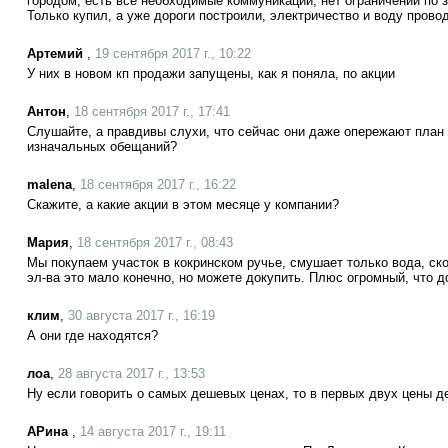
городом, есть все необходимые коммуникации, нет ограничений по з
Только купил, а уже дороги построили, электричество и воду провод
Артемий
,
19 сентября 2017 г., 10:22
У них в новом кп продажи запущены, как я поняла, по акции
Антон
,
18 сентября 2017 г., 17:41
Слушайте, а правдивы слухи, что сейчас они даже опережают план 
изначальных обещаний?
malena
,
18 сентября 2017 г., 16:22
Скажите, а какие акции в этом месяце у компании?
Мария
,
18 сентября 2017 г., 08:43
Мы покупаем участок в кокринском ручье, смушает только вода, ско
эл-ва это мало конечно, но можете докупить. Плюс огромный, что д
клим
,
30 августа 2017 г., 16:19
А они где находятся?
лоа
,
28 августа 2017 г., 13:53
Ну если говорить о самых дешевых ценах, то в первых двух цены 
АРина
,
14 августа 2017 г., 19:11