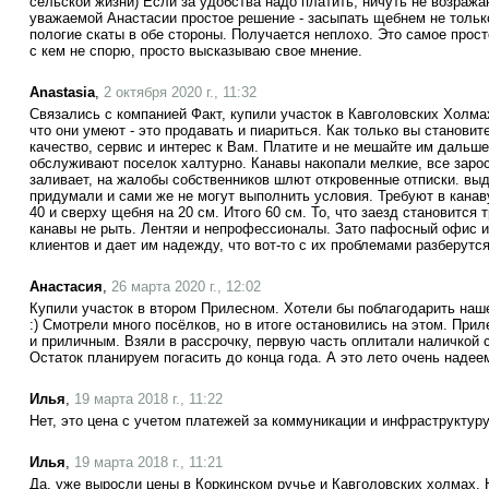
сельской жизни) Если за удобства надо платить, ничуть не возража
уважаемой Анастасии простое решение - засыпать щебнем не только
пологие скаты в обе стороны. Получается неплохо. Это самое прос
с кем не спорю, просто высказываю свое мнение.
Anastasia
,
2 октября 2020 г., 11:32
Связались с компанией Факт, купили участок в Кавголовских Холмах
что они умеют - это продавать и пиариться. Как только вы становит
качество, сервис и интерес к Вам. Платите и не мешайте им дальше 
обслуживают поселок халтурно. Канавы накопали мелкие, все заро
заливает, на жалобы собственников шлют откровенные отписки. выд
придумали и сами же не могут выполнить условия. Требуют в канаву
40 и сверху щебня на 20 см. Итого 60 см. То, что заезд становитс
канавы не рыть. Лентяи и непрофессионалы. Зато пафосный офис и
клиентов и дает им надежду, что вот-то с их проблемами разберутс
Анастасия
,
26 марта 2020 г., 12:02
Купили участок в втором Прилесном. Хотели бы поблагодарить наш
:) Смотрели много посёлков, но в итоге остановились на этом. Пр
и приличным. Взяли в рассрочку, первую часть оплитали наличкой с
Остаток планируем погасить до конца года. А это лето очень надее
Илья
,
19 марта 2018 г., 11:22
Нет, это цена с учетом платежей за коммуникации и инфраструктур
Илья
,
19 марта 2018 г., 11:21
Да, уже выросли цены в Коркинском ручье и Кавголовских холмах. 