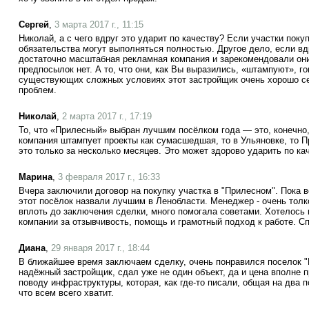
Сергей
,
3 марта 2017 г., 11:15
Николай, а с чего вдруг это ударит по качеству? Если участки поку
обязательства могут выполняться полностью. Другое дело, если вд
достаточно масштабная рекламная компания и зарекомендовали они 
предпосылок нет. А то, что они, как Вы выразились, «штампуют», го
существующих сложных условиях этот застройщик очень хорошо се
проблем.
Николай
,
2 марта 2017 г., 17:19
То, что «Прилесный» выбран лучшим посёлком года — это, конечно,
компания штампует проекты как сумасшедшая, то в Ульяновке, то П
это только за несколько месяцев. Это может здорово ударить по ка
Марина
,
3 февраля 2017 г., 16:33
Вчера заключили договор на покупку участка в "Прилесном". Пока в
этот посёлок назвали лучшим в Ленобласти. Менеджер - очень тол
вплоть до заключения сделки, много помогала советами. Хотелось 
компании за отзывчивость, помощь и грамотный подход к работе. С
Диана
,
29 января 2017 г., 18:44
В ближайшее время заключаем сделку, очень понравился поселок "К
надёжный застройщик, сдал уже не один объект, да и цена вполне 
поводу инфраструктуры, которая, как где-то писали, общая на два 
что всем всего хватит.