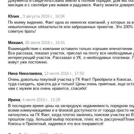
Документы и свидетельтсвана землю в полном порядке, дом мы пос
месяцев и с сентября уже живем и радуемся. Факту можете доверят
Юлия
,
3 августа 2016 г., 16:04
По моему видению, Факт одна из немногих компаний, у которых за 
невыполненных обязательств или заброшенных проектов. Это 100%
советую брать!
Михаил
,
26 июля 2016 г., 14:01
Взаимодействие с компании оставило только хорошее впечатление
Все рассказа, показал участок, прислал на почту все необходимые
интересующий участок. Рассказал о УК, о необходимых платежах. П
живут уже постоянно.
Нина Николаевна
,
13 июля 2016 г., 17:50
Очень довольны покупкой участка у ГК Факт! Приобрели в Кокосах
туда съездить, красота да и только! Цены очень приятные, еще ос
нам с мужем все очень нравится, спасибо!
Ирина
,
4 июля 2016 г., 12:29
В последнее время цены на загородную недвижимость порядком под
всеми коммуникациями и в близкой доступности от города просто 
наткнулись на ГК Факт, когда плотно занялись поиском участка во 
прошлом году, большой выбор поселков, плюс есть рассрочка!План
Кокосы и Прилетный, надеемся что все понравится!