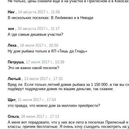
Не только, цены снизили еще и на участки в ПриЛесном и в Кокосах
Hav
,
14 августа 2017 г., 11:56
В нескольких поселках: В Любимово и в Неваде
зоя
,
10 августа 2017 г., 11:17
А где самые дешевые участки?
Леха
,
18 июля 2017 г., 20:50
Ну дом рыбака только в КП «Тишь да Гладь»
Петруша
,
17 июля 2017 г., 13:39
Это не важно какой поселок?
Лютый
,
13 июля 2017 г., 17:33
Вряд ли. Если только летний домик рыбака за 1 150 000. а так вы с
подберут подрядчики домик по вашим деньгам, так скажем.
Щит
,
11 июля 2017 г., 17:54
это правда, что можно дом за миллион приобрести?
Ольга
,
28 июня 2017 г., 17:13
А меня вот порадовало, что у них все лето в поселках Прилесный и
классы, причем бесплатные. Я очень хочу съездить посмотреть на у