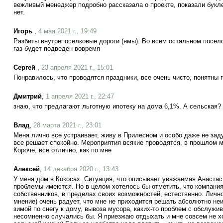
вежливый менеджер подробно рассказала о проекте, показали букле
нет.
Игорь
,
4 мая 2021 г., 19:49
Разбиты внутрепоселковые дороги (ямы). Во всем остальном посело
газ будет подведен вовремя
Сергей
,
23 апреля 2021 г., 15:01
Понравилось, что проводятся праздники, все очень чисто, понятны 
Дмитрий
,
1 апреля 2021 г., 22:47
знаю, что предлагают льготную ипотеку на дома 6,1%. А сельская?
Влад
,
28 марта 2021 г., 23:01
Меня лично все устраивает, живу в Прилесном и особо даже не зад
все решает спокойно. Мероприятия всякие проводятся, в прошлом 
Короче, все отлично, как по мне
Алексей
,
14 декабря 2020 г., 13:43
У меня дом в Кокосах. Ситуация, что описывает уважаемая Анастас
проблемы имеются. Но в целом хотелось бы отметить, что компани
собственников, в пределах своих возможностей, естественно. Лично
мнение) очень радует, что мне не приходится решать абсолютно не
зимой по снегу к дому, вывоза мусора, каких-то проблем с обслужи
несомненно случались бы. Я приезжаю отдыхать и мне совсем не х