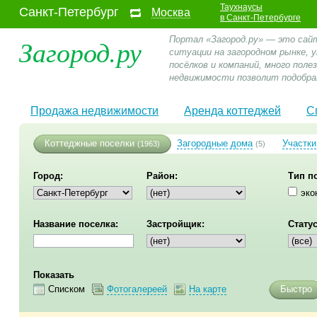
Таухнаусы
Санкт-Петербург
Москва
в Санкт-Петербурге
Загород.ру
Портал «Загород.ру» — это сай
ситуации на загородном рынке,
посёлков и компаний, много пол
недвижимости позволит подобра
Продажа недвижимости
Аренда коттеджей
С
Коттеджные поселки
Загородные дома
Участки
(1963)
(5)
Город:
Район:
Тип п
эко
Название поселка:
Застройщик:
Статус
Показать
Списком
Фотогалереей
На карте
Быстро