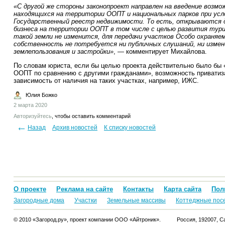
«С другой же стороны законопроект направлен на введение возмо
находящихся на территории ООПТ и национальных парков при усло
Государственный реестр недвижимости. То есть, открываются дв
бизнеса на территории ООПТ в том числе с целью развития тур
такой земли не изменится, для передачи участков Особо охраня
собственность не потребуется ни публичных слушаний, ни измене
землепользования и застройки»
, — комментирует Михайлова.
По словам юриста, если бы целью проекта действительно было бы
ООПТ по сравнению с другими гражданами», возможность приватиз
зависимость от наличия на таких участках, например, ИЖС.
Юлия Божко
2 марта 2020
Авторизуйтесь
, чтобы оставить комментарий
Назад
Архив новостей
К списку новостей
О проекте
Реклама на сайте
Контакты
Карта сайта
Пол
Загородные дома
Участки
Земельные массивы
Коттеджные пос
© 2010 «Загород.ру», проект компании ООО «Айтроник».
Россия, 192007, Са