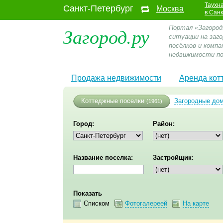
Таухн
Санкт-Петербург
Москва
в Сан
Загород.ру
Портал «Загород
ситуации на заг
посёлков и компа
недвижимости по
Продажа недвижимости
Аренда кот
Коттеджные поселки
Загородные до
(1961)
Город:
Район:
Название поселка:
Застройщик:
Показать
Списком
Фотогалереей
На карте