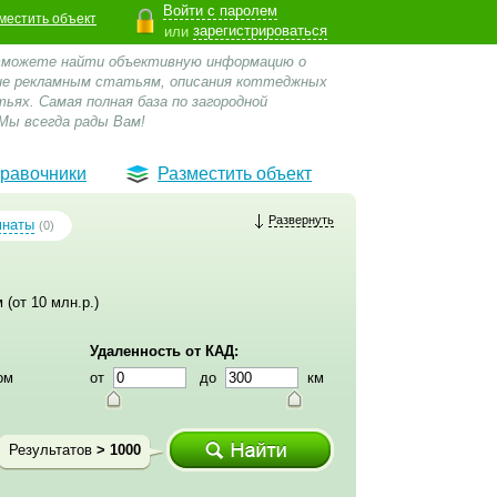
Войти с паролем
местить объект
зарегистрироваться
или
 сможете найти объективную информацию о
 не рекламным статьям, описания коттеджных
ьях. Самая полная база по загородной
Мы всегда рады Вам!
равочники
Разместить объект
Развернуть
мнаты
(0)
 (от 10 млн.р.)
Удаленность от КАД:
ом
от
до
км
Результатов
> 1000