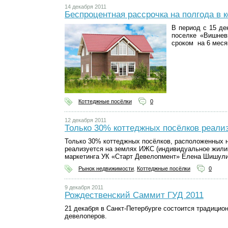
14 декабря 2011
Беспроцентная рассрочка на полгода в
В период с 15 де
поселке «Вишнев
сроком на 6 меся
Коттеджные посёлки
0
12 декабря 2011
Только 30% коттеджных посёлков реали
Только 30% коттеджных посёлков, расположенных н
реализуется на землях ИЖС (индивидуальное жилищ
маркетинга УК «Старт Девелопмент» Елена Шишули
Рынок недвижимости
,
Коттеджные посёлки
0
9 декабря 2011
Рождественский Саммит ГУД 2011
21 декабря в Санкт-Петербурге состоится традици
девелоперов.