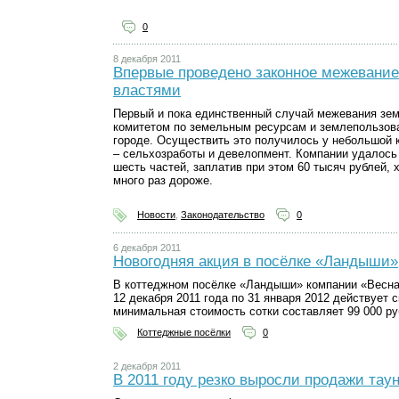
0
8 декабря 2011
Впервые проведено законное межевание 
властями
Первый и пока единственный случай межевания зем
комитетом по земельным ресурсам и землепользова
городе. Осуществить это получилось у небольшой 
– сельхозработы и девелопмент. Компании удалось 
шесть частей, заплатив при этом 60 тысяч рублей, х
много раз дороже.
Новости
,
Законодательство
0
6 декабря 2011
Новогодняя акция в посёлке «Ландыши»
В коттеджном посёлке «Ландыши» компании «Весна 
12 декабря 2011 года по 31 января 2012 действует 
минимальная стоимость сотки составляет 99 000 ру
Коттеджные посёлки
0
2 декабря 2011
В 2011 году резко выросли продажи тау