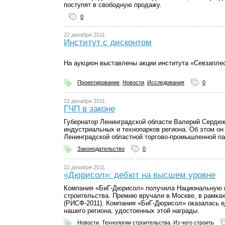
поступят в свободную продажу.
0
22 декабря 2011
Институт с дисконтом
На аукцион выставлены акции института «Севзапле
Проектирование
,
Новости
,
Исследования
0
22 декабря 2011
ГЧП в законе
Губернатор Ленинградской области Валерий Сердюк
индустриальных и технопарков региона. Об этом о
Ленинградской областной торгово-промышленной па
Законодательство
0
22 декабря 2011
«Дюрисол»: дебют на высшем уровне
Компания «БиГ-Дюрисол» получила Национальную 
строительства. Премию вручали в Москве, в рамка
(РИСФ-2011). Компания «БиГ-Дюрисол» оказалась е
нашего региона, удостоенных этой награды.
Новости
,
Технологии строительства
,
Из чего строить