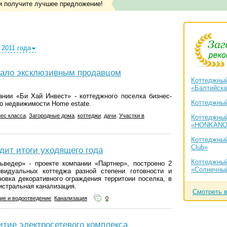
и получите лучшее предложение!
2011 года
тало эксклюзивным продавцом
Коттеджный
«Балтийска
ании «Би Хай Инвест» - коттеджного поселка бизнес-
Коттеджный 
о недвижимости Home estate.
ес класса
,
Загородные дома
,
коттеджи
,
дачи
,
Участки в
Коттеджный
«HONKANO
Коттеджный
Club»
дит итоги уходящего года
Коттеджный
ьведер» - проекте компании «Партнер», построено 2
«Солнечный
ивидуальных коттеджа разной степени готовности и
овка декоративного ограждения территоии поселка, в
истральная канализация.
Смотреть 
ие и водоотведение
,
Канализация
0
итие электросетевого комплекса