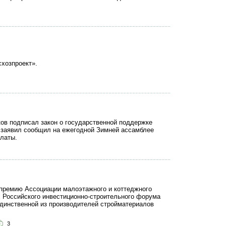
схозпроект».
ов подписал закон о государственной поддержке
н заявил сообщил на ежегодной Зимней ассамблее
латы.
премию Ассоциации малоэтажного и коттеджного
х Российского инвестиционно-строительного форума
динственной из производителей стройматериалов
3