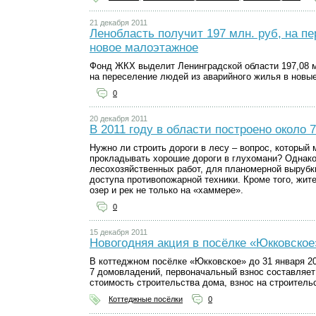
21 декабря 2011
Ленобласть получит 197 млн. руб, на п
новое малоэтажное
Фонд ЖКХ выделит Ленинградской области 197,08 м
на переселение людей из аварийного жилья в новы
0
20 декабря 2011
В 2011 году в области построено около 
Нужно ли строить дороги в лесу – вопрос, который
прокладывать хорошие дороги в глухомани? Однако
лесохозяйственных работ, для планомерной вырубк
доступа противопожарной техники. Кроме того, жит
озер и рек не только на «хаммере».
0
15 декабря 2011
Новогодняя акция в посёлке «Юкковское
В коттеджном посёлке «Юкковское» до 31 января 20
7 домовладений, первоначальный взнос составляет 
стоимость строительства дома, взнос на строител
Коттеджные посёлки
0