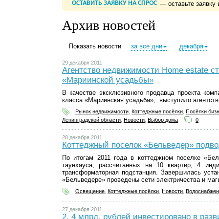
ОСТАВИТЬ ЗАЯВКУ НА СПРОС
— оставьте заявку 
Архив новостей
Показать новости
за все дни
декабря
29 декабря 2011
Агентство недвижимости Home estate с
«Мариинской усадьбы»
В качестве эксклюзивного продавца проекта комп
класса «Мариинская усадьба», выступило агентств
Рынок недвижимости
,
Коттеджные посёлки
,
Посёлки бизн
Ленинградской области
,
Новости
,
Выбор дома
0
28 декабря 2011
Коттеджный поселок «Бельведер» подво
По итогам 2011 года в коттеджном поселке «Бел
таунхауса, рассчитанных на 10 квартир, 4 инд
трансформаторная подстанция. Завершилась устан
«Бельведере» проведены сети электричества и маг
Освещение
,
Коттеджные посёлки
,
Новости
,
Водоснабжен
27 декабря 2011
2, 4 млрд. рублей инвестировано в разв