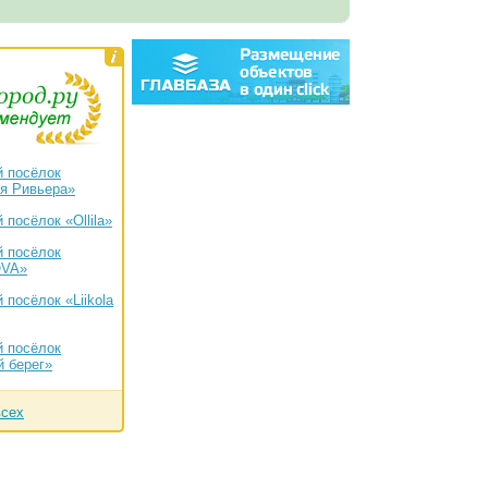
 посёлок
я Ривьера»
посёлок «Ollila»
 посёлок
VA»
 посёлок «Liikola
 посёлок
 берег»
всех