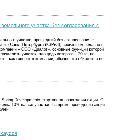
земельного участка без согласования с
ельного участка, прошедший без согласования с
нию Санкт-Петербурга (КЗРиЗ), произошёл недавно в
компании – ООО «Диалог», основные функции которой
разделить участок, площадь которого – 20 га, на
отя, как говорят в компании, обычно это обходится во
Spring Development» стартовала новогодняя акция. С
скидка 10% на все участки. На время проведения акции
блей.
нхаусов