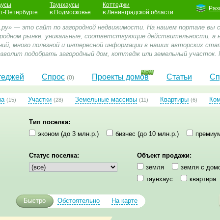
аусы
Таунхаусы
Коттеджи
Раз
кт-Петербурге
в Подмосковье
в Ленинградской области
.ру» — это сайт по загородной недвижимости. На нашем портале вы
ородном рынке, уникальные, соответствующие действительности, а
ний, много полезной и интересной информации в наших авторских стат
зволит подобрать загородный дом, коттедж или земельный участок. 
теджей
Спрос
Проекты домов
Статьи
Сп
(0)
ма
Участки
Земельные массивы
Квартиры
Ко
(15)
(28)
(11)
(6)
Тип поселка:
эконом (до 3 млн.р.)
бизнес (до 10 млн.р.)
премиум
Статус поселка:
Объект продажи:
земля
земля с дом
таунхаус
квартира
Быстро
Обстоятельно
На карте