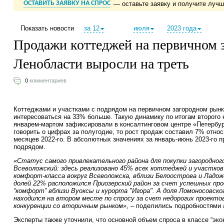
ОСТАВИТЬ ЗАЯВКУ НА СПРОС
— оставьте заявку и получите луч
Показать новости
за 12
июля
2023 года
Продажи коттеджей на первичном 
Ленобласти выросли на треть
0
комментариев
Коттеджами и участками с подрядом на первичном загородном рынке
интересоваться на 33% больше. Такую динамику по итогам второго к
январем-мартом зафиксировали в консалтинговом центре «Петербу
говорить о цифрах за полугодие, то рост продаж составил 7% отно
месяцев 2022-го. В абсолютных значениях за январь-июнь 2023-го п
подрядом.
«Статус самого привлекательного района для покупки загородного
Всеволожский: здесь реализовано 45% всех коттеджей и участков 
комфорт-класса вокруг Всеволожска, вблизи Белоострова и Ладож
долей 22% расположился Приозерский район за счет успешных прод
“комфорт” вблизи Вуоксы и курорта "Игора". А доля Ломоносовско
находился на втором месте по спросу за счет недорогих проектов
конкуренции со вторичным рынком»
, – поделились подробностями 
Эксперты также уточнили, что основной объем спроса в классе “экон