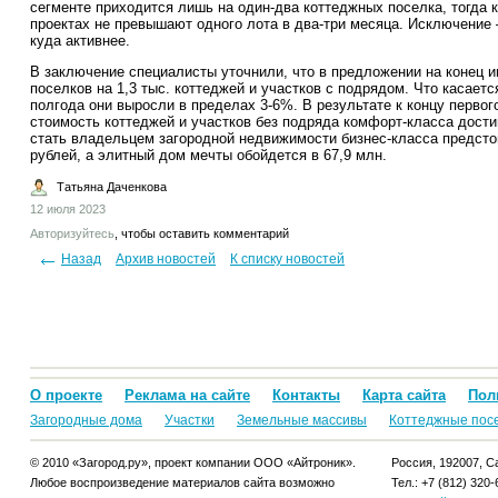
сегменте приходится лишь на один-два коттеджных поселка, тогда 
проектах не превышают одного лота в два-три месяца. Исключение 
куда активнее.
В заключение специалисты уточнили, что в предложении на конец 
поселков на 1,3 тыс. коттеджей и участков с подрядом. Что касаетс
полгода они выросли в пределах 3-6%. В результате к концу первог
стоимость коттеджей и участков без подряда комфорт-класса дост
стать владельцем загородной недвижимости бизнес-класса предсто
рублей, а элитный дом мечты обойдется в 67,9 млн.
Татьяна Даченкова
12 июля 2023
Авторизуйтесь
, чтобы оставить комментарий
Назад
Архив новостей
К списку новостей
О проекте
Реклама на сайте
Контакты
Карта сайта
Пол
Загородные дома
Участки
Земельные массивы
Коттеджные пос
© 2010 «Загород.ру», проект компании ООО «Айтроник».
Россия, 192007, Са
Любое воспроизведение материалов сайта возможно
Тел.: +7 (812) 320-