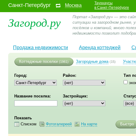
Таухнаусы
Санкт-Петербург
Москва
в Санкт-Петербурге
Загород.ру
Портал «Загород.ру» — это сай
ситуации на загородном рынке,
посёлков и компаний, много пол
недвижимости позволит подобра
Продажа недвижимости
Аренда коттеджей
С
Коттеджные поселки
Загородные дома
Участк
(1961)
(15)
Город:
Район:
Тип п
эко
Название поселка:
Застройщик:
Статус
Показать
Списком
Фотогалереей
На карте
Быстро