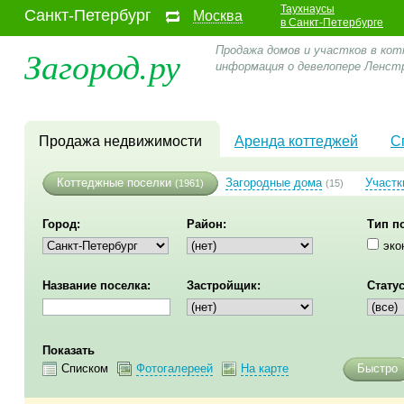
Таухнаусы
Санкт-Петербург
Москва
в Санкт-Петербурге
Загород.ру
Продажа домов и участков в кот
информация о девелопере Ленс
Продажа недвижимости
Аренда коттеджей
С
Коттеджные поселки
Загородные дома
Участк
(1961)
(15)
Город:
Район:
Тип п
эко
Название поселка:
Застройщик:
Статус
Показать
Списком
Фотогалереей
На карте
Быстро