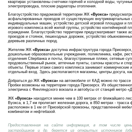
квартирах установлены счетчики горячей и холодной воды, чугунны
электропроводка, плоские радиаторы отопления.
Благоустройство придомовой территории ЖК
«Вуокса»
предусматри
асфальтированных проездов от существующих внутриквартальных п
индивидуальных машин, устройство детской игровой площадки и п
игрового комплекса всей жилой группы, устройство контейнерной п
ограждении. Благоустройство территории предусматривает также 
проездов и стоянок, пешеходных дорожек, устройство обыкновенных
деревьев различных пород.
Жителям ЖК
«Вуокса»
доступна инфраструктура города Приозерск,
дошкольные образовательные учреждения, поликлиника, кафе, рест
отделения Сбербанка и почты, благоустроенные пляжи, сетевые суп
продовольственный рынок, аптечные пункты, салоны красоты и спо
объекты. Первые этажи самого комплекса занимают коммерческие
отдельный вход. Здесь располагаются магазины, центры досуга, ка
Добраться до ЖК
«Вуокса»
на автомобиле от КАД можно по трассе 
Пробки возможны на территории города Приозерск. Из общественног
электричка с Финляндского вокзала и автобусы от станций метро «
ЖК
«Вуокса»
находится менее чем в 100 метрах от ближайшего лесно
Вуокса, в 1,7 км пролегает железная дорога, в 850 метрах - трасс
расположен в 1 км от Приозёрской промзоны, представленной меб
комбинатом и нефтебазой.
Предоставленная на сайте информация, в том числе цены
застройщиков и др. берется из открытых источников (об