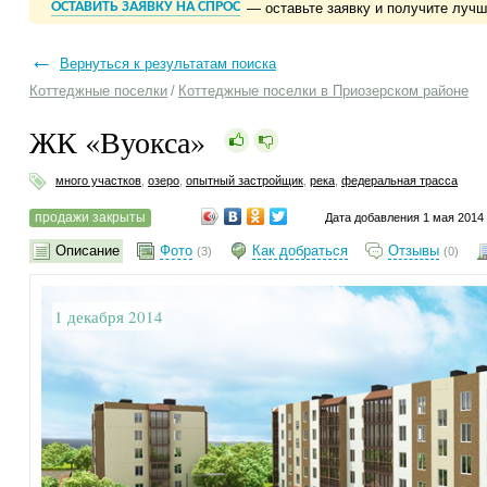
ОСТАВИТЬ ЗАЯВКУ НА СПРОС
— оставьте заявку и получите луч
←
Вернуться к результатам поиска
Коттеджные поселки
/
Коттеджные поселки в Приозерском районе
ЖК «Вуокса»
много участков
,
озеро
,
опытный застройщик
,
река
,
федеральная трасса
продажи закрыты
Дата добавления 1 мая 2014
Описание
Фото
Как добраться
Отзывы
(3)
(0)
1 декабря 2014