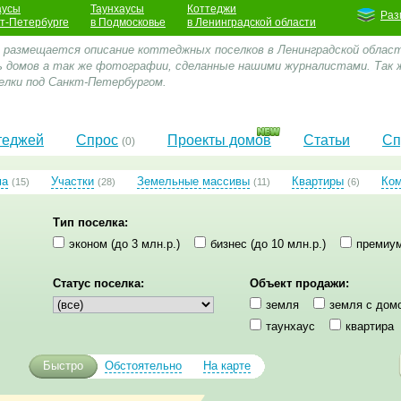
аусы
Таунхаусы
Коттеджи
Раз
кт-Петербурге
в Подмосковье
в Ленинградской области
е размещается описание коттеджных поселков в Ленинградской облас
 домов а так же фотографии, сделанные нашими журналистами. Так 
лки под Санкт-Петербургом.
теджей
Спрос
Проекты домов
Статьи
Сп
(0)
ма
Участки
Земельные массивы
Квартиры
Ко
(15)
(28)
(11)
(6)
Тип поселка:
эконом (до 3 млн.р.)
бизнес (до 10 млн.р.)
премиум
Статус поселка:
Объект продажи:
земля
земля с дом
таунхаус
квартира
Быстро
Обстоятельно
На карте