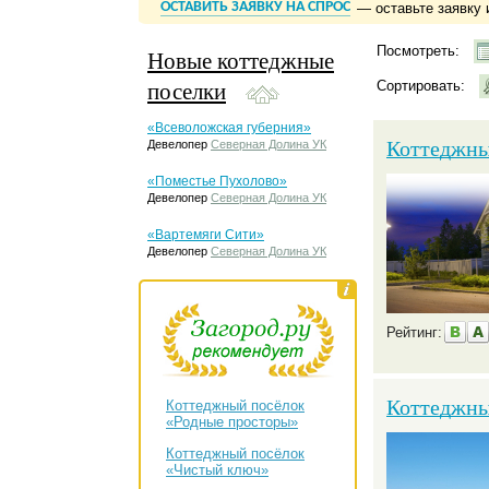
ОСТАВИТЬ ЗАЯВКУ НА СПРОС
— оставьте заявку 
Посмотреть:
Новые коттеджные
поселки
Сортировать:
«Всеволожская губерния»
Коттеджны
Девелопер
Северная Долина УК
«Поместье Пухолово»
Девелопер
Северная Долина УК
«Вартемяги Сити»
Девелопер
Северная Долина УК
Рейтинг:
Коттеджны
Коттеджный посёлок
«Родные просторы»
Коттеджный посёлок
«Чистый ключ»