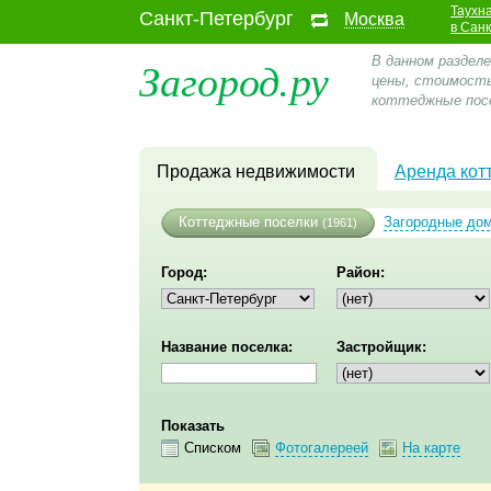
Таухн
Санкт-Петербург
Москва
в Сан
Загород.ру
В данном раздел
цены, стоимость
коттеджные посе
Продажа недвижимости
Аренда кот
Коттеджные поселки
Загородные до
(1961)
Город:
Район:
Название поселка:
Застройщик:
Показать
Списком
Фотогалереей
На карте