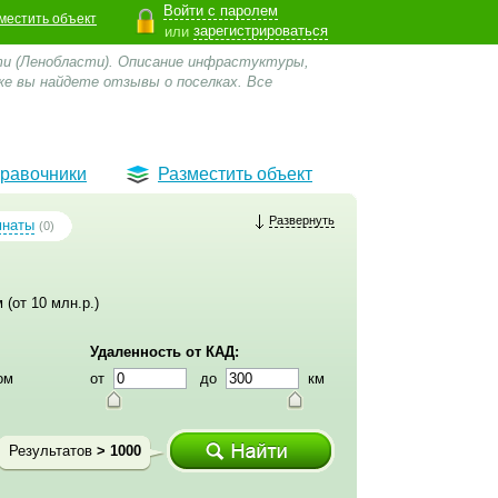
Войти с паролем
местить объект
зарегистрироваться
или
ти (Ленобласти). Описание инфрастуктуры,
же вы найдете отзывы о поселках.
Все
равочники
Разместить объект
Развернуть
мнаты
(0)
 (от 10 млн.р.)
Удаленность от КАД:
ом
от
до
км
Результатов
> 1000