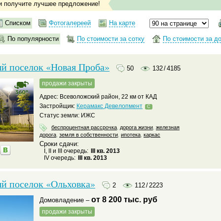
и получите лучшее предложение!
Списком
Фотогалереей
На карте
По популярности
По стоимости за сотку
По стоимости за д
й поселок «Новая Проба»
50
132
/
4185
продажи закрыты
Адрес: Всеволожский район, 22 км от КАД
Застройщик:
Керамакс Девелопмент
C
Статус земли: ИЖС
беспроцентная рассрочка
,
дорога жизни
,
железная
дорога
,
земля в собственности
,
ипотека
,
каркас
Сроки сдачи:
I, II и III очередь:
III кв. 2013
IV очередь:
III кв. 2013
й поселок «Ольховка»
2
112
/
2223
от 8 200 тыс. руб
домовладение –
продажи закрыты