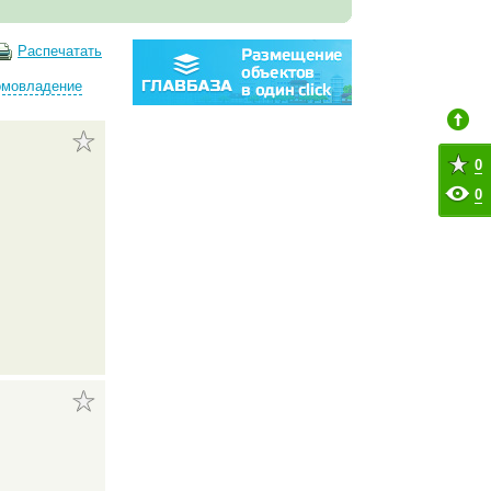
Распечатать
омовладение
0
0