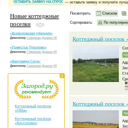
ОСТАВИТЬ ЗАЯВКУ НА СПРОС
— оставьте заявку и получите луч
Посмотреть:
Списком
Новые коттеджные
поселки
Сортировать:
По популярно
«Всеволожская губерния»
Коттеджный поселок 
Девелопер
Северная Долина УК
«Поместье Пухолово»
С
Девелопер
Северная Долина УК
пр
«Вартемяги Сити»
Адр
Девелопер
Северная Долина УК
За
Ста
Сро
II
пе
(м
Коттеджный поселок 
Коттеджный посёлок
«Ollila»
пр
Коттеджный посёлок
Адр
«Киссолово»
За