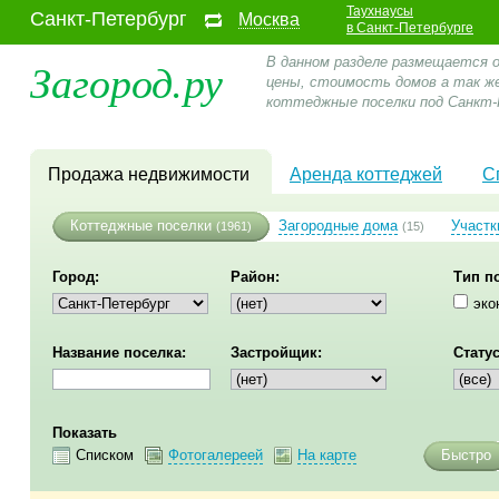
Таухнаусы
Санкт-Петербург
Москва
в Санкт-Петербурге
Загород.ру
В данном разделе размещается 
цены, стоимость домов а так ж
коттеджные поселки под Санкт-
Продажа недвижимости
Аренда коттеджей
С
Коттеджные поселки
Загородные дома
Участк
(1961)
(15)
Город:
Район:
Тип п
эко
Название поселка:
Застройщик:
Статус
Показать
Списком
Фотогалереей
На карте
Быстро