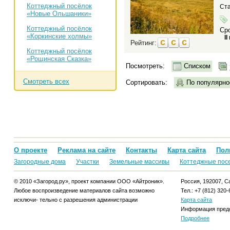
Коттеджный посёлок
Ста
«Новые Ольшаники»
Коттеджный посёлок
Сро
«Коркинские холмы»
II
Рейтинг:
Коттеджный посёлок
«Рощинская Сказка»
Посмотреть:
Списком
Смотреть всех
Сортировать:
По популярно
О проекте
Реклама на сайте
Контакты
Карта сайта
Пол
Загородные дома
Участки
Земельные массивы
Коттеджные пос
© 2010 «Загород.ру», проект компании ООО «Айтроник».
Россия, 192007, Са
Любое воспроизведение материалов сайта возможно
Тел.: +7 (812) 320-
исключи- тельно с разрешения администрации
Карта сайта
Информация предо
Подробнее