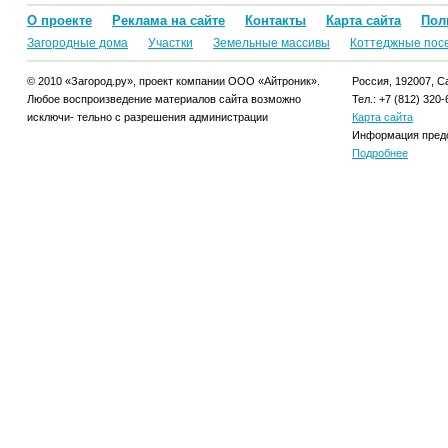
О проекте
Реклама на сайте
Контакты
Карта сайта
Пол
Загородные дома
Участки
Земельные массивы
Коттеджные пос
© 2010 «Загород.ру», проект компании ООО «Айтроник».
Россия, 192007, Са
Любое воспроизведение материалов сайта возможно
Тел.: +7 (812) 320-
исключи- тельно с разрешения администрации
Карта сайта
Информация предо
Подробнее