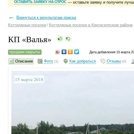
ОСТАВИТЬ ЗАЯВКУ НА СПРОС
— оставьте заявку и получите луч
←
Вернуться к результатам поиска
Коттеджные поселки
/
Коттеджные поселки в Кингисеппском районе
КП «Валья»
продажи закрыты
Дата добавления 15 марта 2
Описание
Фото
Как добраться
Отзывы
(1)
(0)
15 марта 2018