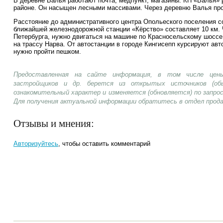
В деревне Валья работают почта, медпункт, магазины. КП «Валья» 
районе. Он насыщен лесными массивами. Через деревню Валья про
Расстояние до административного центра Опольеского поселения со
ближайшей железнодорожной станции «Кёрство» составляет 10 км. 
Петербурга, нужно двигаться на машине по Красносельскому шоссе,
на трассу Нарва. От автостанции в городе Кингисепп курсируют авт
нужно пройти пешком.
Предоставленная на сайте информация, в том числе цены
застройщиков и др. берется из открытых источников (об
ознакомительный характер и изменяется (обновляется) по запр
Для получения актуальной информации обратитесь в отдел прод
Отзывы и мнения:
Авторизуйтесь
, чтобы оставить комментарий