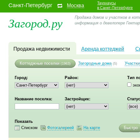
Таухнаусы
Санкт-Петербург
Москва
в Санкт-Петербурге
Загород.ру
Продажа домов и участков в кот
информация о девелопере Гекта
Продажа недвижимости
Аренда коттеджей
С
Коттеджные поселки
Загородные дома
Участки
(1963)
(5)
Город:
Район:
Тип п
эко
Название поселка:
Застройщик:
Статус
Показать
Списком
Фотогалереей
На карте
Быстро