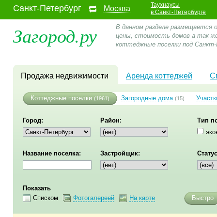
Таухнаусы
Санкт-Петербург
Москва
в Санкт-Петербурге
Загород.ру
В данном разделе размещается 
цены, стоимость домов а так ж
коттеджные поселки под Санкт-
Продажа недвижимости
Аренда коттеджей
С
Коттеджные поселки
Загородные дома
Участк
(1961)
(15)
Город:
Район:
Тип п
эко
Название поселка:
Застройщик:
Статус
Показать
Списком
Фотогалереей
На карте
Быстро