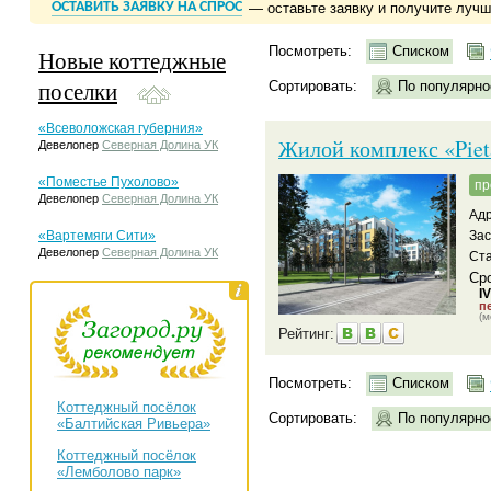
ОСТАВИТЬ ЗАЯВКУ НА СПРОС
— оставьте заявку и получите луч
Посмотреть:
Списком
Новые коттеджные
поселки
Сортировать:
По популярно
«Всеволожская губерния»
Жилой комплекс «Piet
Девелопер
Северная Долина УК
«Поместье Пухолово»
пр
Девелопер
Северная Долина УК
Адр
«Вартемяги Сити»
За
Девелопер
Северная Долина УК
Ста
Сро
I
пе
(м
Рейтинг:
Посмотреть:
Списком
Коттеджный посёлок
Сортировать:
По популярно
«Балтийская Ривьера»
Коттеджный посёлок
«Лемболово парк»