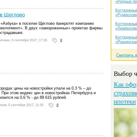
«Родные п
Коттеджный
в Щеглово
«Румболов
«Азбука» в поселке Щеглово банкротят компанию
Коттеджный
евелопмент». В двух «замороженных» проектах фирмы
«Лемболово
острадавших.
Коттеджный
ночкин,
6 сентября 2017, 17:26
0
«Рощинская
Смотреть 
Выбор ч
Как офо
ородах цены на новостройки упали на 0,3 % – до
страхов
. При этом индекс цен в новостройках Петербурга и
изился на 0,6 % - до 89 615 рублей.
ипотеки
тков,
5 сентября 2017, 11:35
0