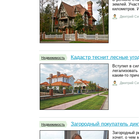
землей. Учас
километров. И
Дмитрий Си
Кадастр теснит лесные уго
Недвижимость
Вступил в си
легализовать 
каким-то прич
Дмитрий Си
Загородный покупатель дик
Недвижимость
Загородный ры
хочет, о чем