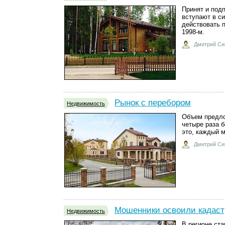
Принят и под
вступают в с
действовать п
1998-м.
Дмитрий Си
Рынок с перебором
Недвижимость
Объем предло
четыре раза б
это, каждый 
Дмитрий Си
Мошенники освоили кадаст
Недвижимость
В регионе ст