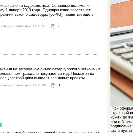
писан закон о садоводствах. Основные положения
илу 1 января 2019 года. Одновременно перестанет
режний закон о садоводах (66-ФЗ), принятый еще в
ночкин,
17 августа 2017, 10:51
0
жения на загородном рынке петербургского региона - в
ольше, чем граждане покупают за год. Несмотря на
месяц застройщики выводят все новые проекты.
ночкин,
15 августа 2017, 10:39
1
При оформл
страховой п
нужен до вы
или в ближа
р
подписания 
Если нужно
ановится все более популярной схема мошенничества с