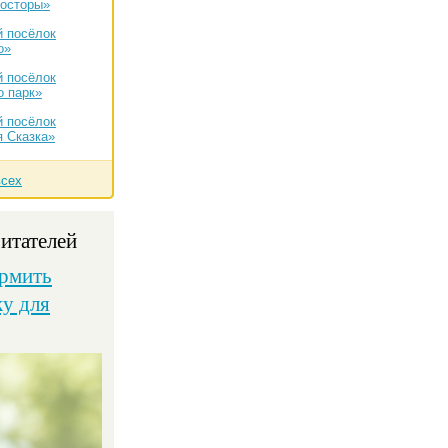
росторы»
 посёлок
о»
 посёлок
 парк»
 посёлок
 Сказка»
всех
итателей
рмить
ку для