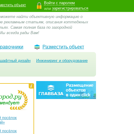
Войти с паролем
местить объект
зарегистрироваться
или
 сможете найти объективную информацию о
 не рекламным статьям, описания коттеджных
ьях. Самая полная база по загородной
Мы всегда рады Вам!
равочники
Разместить объект
шафтный дизайн
Инжиниринг и оборудование
 посёлок
ый»
 посёлок