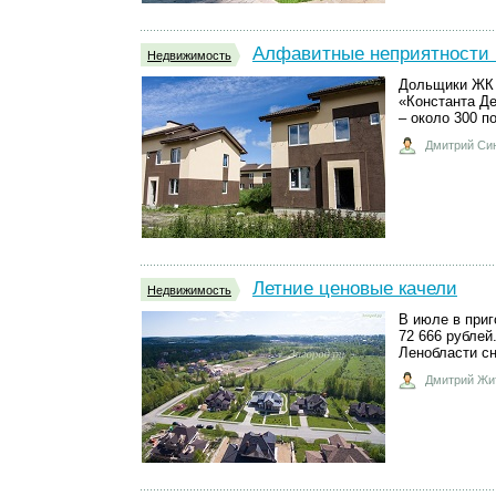
Алфавитные неприятности 
Недвижимость
Дольщики ЖК 
«Константа Д
– около 300 п
Дмитрий Си
Летние ценовые качели
Недвижимость
В июле в приг
72 666 рублей
Ленобласти сн
Дмитрий Жи