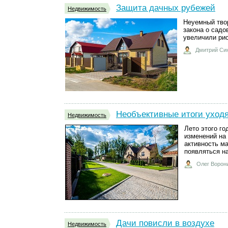
Защита дачных рубежей
Недвижимость
Неуемный твор
закона о садо
увеличили ри
Дмитрий Си
Необъективные итоги уход
Недвижимость
Лето этого г
изменений на
активность м
появляться на
Олег Ворон
Дачи повисли в воздухе
Недвижимость