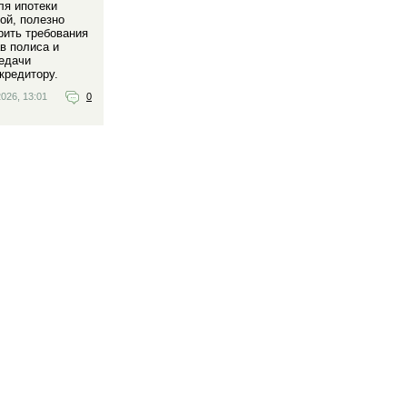
ля ипотеки
ой, полезно
рить требования
ав полиса и
едачи
кредитору.
026, 13:01
0