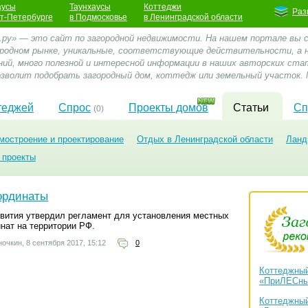
аусы
Таунхаусы
Коттеджи
Раз
кт-Петербурге
в Подмосковье
в Ленинградской области
.ру» — это сайт по загородной недвижимости. На нашем портале вы
ородном рынке, уникальные, соответствующие действительности, а
ний, много полезной и интересной информации в наших авторских стат
зволит подобрать загородный дом, коттедж или земельный участок. 
теджей
Спрос
Проекты домов
Статьи
Сп
(0)
мостроение и проектирование
Отдых в Ленинградской области
Ланд
 проекты
ординаты
вития утвердил регламент для установления местных
нат на территории РФ.
ночкин,
8 сентября 2017, 15:12
0
Коттеджный
«ПриЛЕСн
Коттеджный