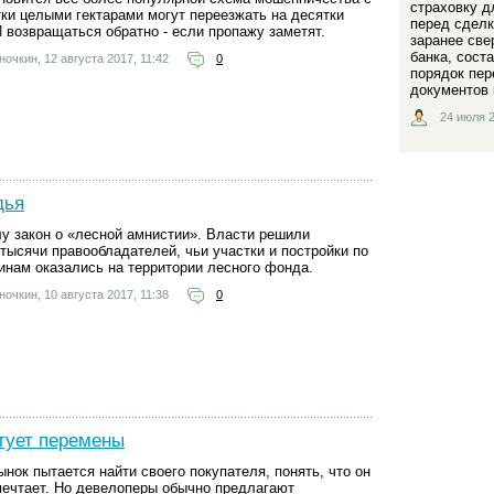
страховку д
тки целыми гектарами могут переезжать на десятки
перед сделк
 возвращаться обратно - если пропажу заметят.
заранее све
банка, сост
ночкин,
12 августа 2017, 11:42
0
порядок пер
документов 
24 июля 2
дья
лу закон о «лесной амнистии». Власти решили
тысячи правообладателей, чьи участки и постройки по
инам оказались на территории лесного фонда.
ночкин,
10 августа 2017, 11:38
0
тует перемены
нок пытается найти своего покупателя, понять, что он
 мечтает. Но девелоперы обычно предлагают