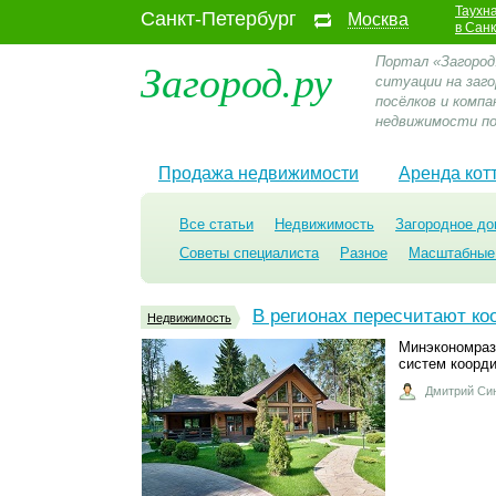
Таухн
Санкт-Петербург
Москва
в Сан
Загород.ру
Портал «Загород
ситуации на заг
посёлков и компа
недвижимости по
Продажа недвижимости
Аренда кот
Все статьи
Недвижимость
Загородное до
Советы специалиста
Разное
Масштабные
В регионах пересчитают ко
Недвижимость
Минэкономраз
систем коорди
Дмитрий Си