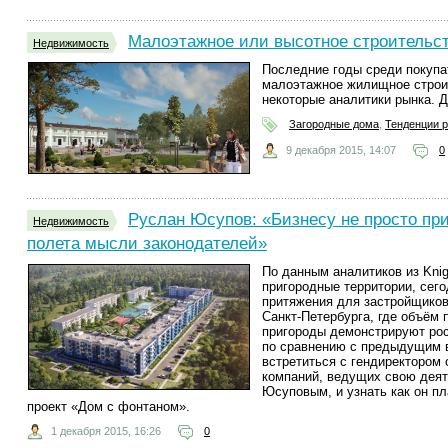
Малоэтажное или высотное строительс
Недвижимость
Последние годы среди покупа
малоэтажное жилищное строи
некоторые аналитики рынка. Д
Загородные дома
,
Тенденции 
9 декабря 2015, 14:07
0
Руслан Юсупов: «Бизнесу не просто при
Недвижимость
полета мысли законодателей»
По данным аналитиков из Knig
пригородные территории, сег
притяжения для застройщиков
Санкт-Петербурга, где объём
пригороды демонстрируют рост
по сравнению с предыдущим 
встретиться с гендиректором
компаний, ведущих свою дея
Юсуповым, и узнать как он п
проект «Дом с фонтаном».
1 декабря 2015, 16:26
0