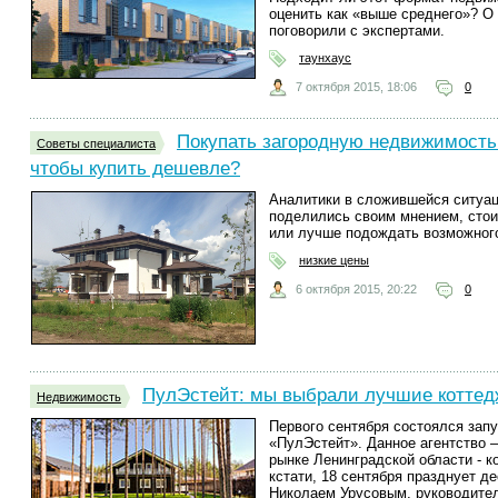
оценить как «выше среднего»? О
поговорили с экспертами.
таунхаус
7 октября 2015, 18:06
0
Покупать загородную недвижимость
Советы специалиста
чтобы купить дешевле?
Аналитики в сложившейся ситуац
поделились своим мнением, сто
или лучше подождать возможного
низкие цены
6 октября 2015, 20:22
0
ПулЭстейт: мы выбрали лучшие коттед
Недвижимость
Первого сентября состоялся зап
«ПулЭстейт». Данное агентство –
рынке Ленинградской области - к
кстати, 18 сентября празднует 
Николаем Урусовым, руководител