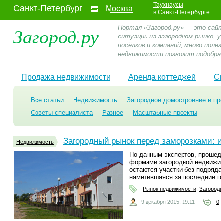
Таухнаусы
Санкт-Петербург
Москва
в Санкт-Петербурге
Загород.ру
Портал «Загород.ру» — это сай
ситуации на загородном рынке,
посёлков и компаний, много пол
недвижимости позволит подобра
Продажа недвижимости
Аренда коттеджей
С
Все статьи
Недвижимость
Загородное домостроение и пр
Советы специалиста
Разное
Масштабные проекты
Загородный рынок перед заморозками: и
Недвижимость
По данным экспертов, проше
формами загородной недвижи
остаются участки без подряда
наметившаяся за последние г
Рынок недвижимости
,
Загород
9 декабря 2015, 19:11
0