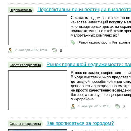
Перспективны ли инвестиции в малоэт
Недвижимость
С каждым годом растет число п
качестве инвестиций покупку мал
многоквартирных домах на окраи
привлекательны с этой точки зре
малоэтажных комплексах?
Рынок недвижимости
,
Коттеджные
26 ноября 2015, 12:04
0
Рынок первичной недвижимости: па
Советы специалиста
Рынок не замер, скорее жив - св
В ходе выставки было представл
детальной проработкой «под ожи
девелоперы определенно смотрят
не просто качественно возведен
бетоне, а готовую концепцию со
микрорайона.
18 ноября 2015, 12:15
0
Как прописаться за городом?
Советы специалиста