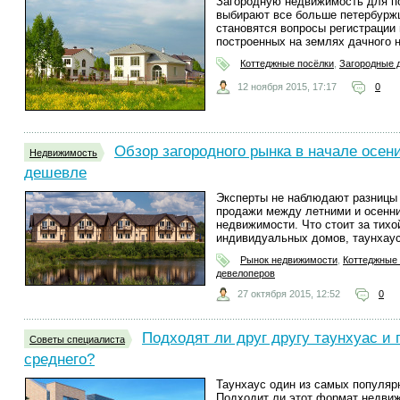
Загородную недвижимость для по
выбирают все больше петербурж
становятся вопросы регистрации 
построенных на землях дачного 
Коттеджные посёлки
,
Загородные 
12 ноября 2015, 17:17
0
Обзор загородного рынка в начале осени
Недвижимость
дешевле
Эксперты не наблюдают разницы 
продажи между летними и осенни
недвижимости. Что стоит за тих
индивидуальных домов, таунхаус
Рынок недвижимости
,
Коттеджные
девелоперов
27 октября 2015, 12:52
0
Подходят ли друг другу таунхуас и
Советы специалиста
среднего?
Таунхаус один из самых популяр
Подходит ли этот формат недви