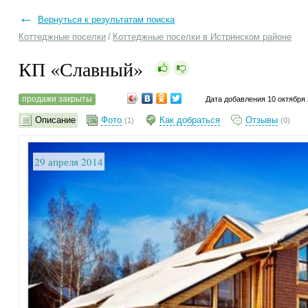
←
Вернуться к результатам поиска
Коттеджные поселки
/
Коттеджные поселки в Истринском районе
КП «Славный»
продажи закрыты
Дата добавления 10 октября
Описание
Фото
Как добраться
Отзывы
(1)
(0)
29 апреля 2014