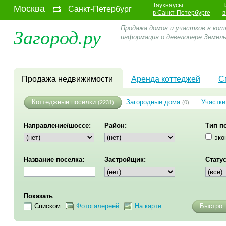
Таухнаусы
Т
Москва
Санкт-Петербург
в Санкт-Петербурге
в
Загород.ру
Продажа домов и участков в кот
информация о девелопере Земел
Продажа недвижимости
Аренда коттеджей
С
Коттеджные поселки
Загородные дома
Участки
(2231)
(0)
Направление/шоссе:
Район:
Тип п
эко
Название поселка:
Застройщик:
Статус
Показать
Списком
Фотогалереей
На карте
Быстро