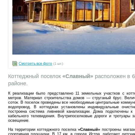
Смотреть все фото
(1 шт.)
Коттеджный поселок
«Славный»
расположен в 6
районе.
К реализации было представлено 11 земельных участков с кот
метров. Материал строительства домов — струганый брус. Вели
соток. В поселок проведены все необходимые центральные коммуник
водопровод. В коттеджах установлены индивидуальные очистны
построена система ливневой канализации. Дома подключены к 
кабельного телевидения. Внутрипоселковые дороги и тротуары 
освещение.
На территории коттеджного поселка
«Славный»
построены магази
спортивная площадки. В 17 км, в городе Истра, работают детски