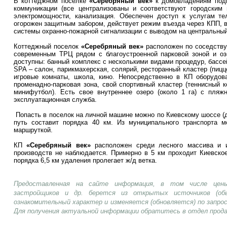
В коттеджном поселке
«Серебряный век»
к домовладениям под
коммуникации (все централизованы и соответствуют городским 
электромощности, канализация. Обеспечен доступ к услугам те
огорожен защитным забором, действует режим въезда через КПП, 
системы охранно-пожарной сигнализации с выводом на центральный
Коттеджный поселок
«Серебряный век»
расположен по соседству
современным ТРЦ рядом с благоустроенной парковой зоной и о
доступны: банный комплекс с несколькими видами процедур, бассей
SPA – салон, парикмахерская, солярий, ресторанный кластер (пиццер
игровые комнаты, школа, кино. Непосредственно в КП оборудова
променадно-парковая зона, свой спортивный кластер (теннисный 
минифутбол). Есть свое внутреннее озеро (около 1 га) с пляж
эксплуатационная служба.
Попасть в поселок на личной машине можно по Киевскому шоссе (до
путь составит порядка 40 км. Из муниципального транспорта м
маршруткой.
КП
«Серебряный век»
расположен среди лесного массива и и
производств не наблюдается. Примерно в 5 км проходит Киевское
порядка 6,5 км удаления пролегает ж/д ветка.
Предоставленная на сайте информация, в том числе цены
застройщиков и др. берется из открытых источников (об
ознакомительный характер и изменяется (обновляется) по запр
Для получения актуальной информации обратитесь в отдел прод