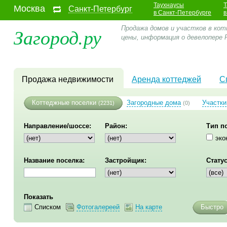
Таухнаусы
Т
Москва
Санкт-Петербург
в Санкт-Петербурге
в
Загород.ру
Продажа домов и участков в кот
цены, информация о девелопере 
Продажа недвижимости
Аренда коттеджей
С
Коттеджные поселки
Загородные дома
Участки
(2231)
(0)
Направление/шоссе:
Район:
Тип п
эко
Название поселка:
Застройщик:
Статус
Показать
Списком
Фотогалереей
На карте
Быстро