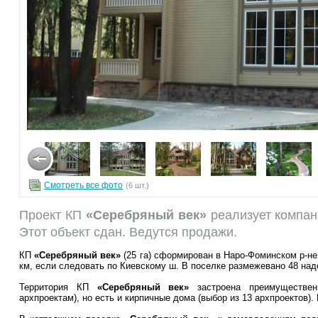
Смотреть все фото
(6 шт.)
Проект КП
«Серебряный век»
реализует компа
Этот объект сдан. Ведутся продажи.
КП
«Серебряный век»
(25 га) сформирован в Наро-Фоминском р-н
км, если следовать по Киевскому ш. В поселке размежевано 48 наде
Территория КП
«Серебряный век»
застроена преимуществен
архпроектам), но есть и кирпичные дома (выбор из 13 архпроектов). 