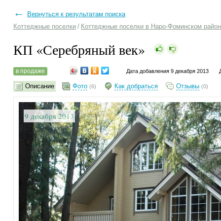
←
Вернуться к результатам поиска
Коттеджные поселки
/
Коттеджные поселки в Наро-Фоминском райо
КП «Серебряный век»
в продаже
Дата добавления 9 декабря 2013
Описание
Фото
Как добраться
Отзывы
(6)
(0)
9 декабря 2013