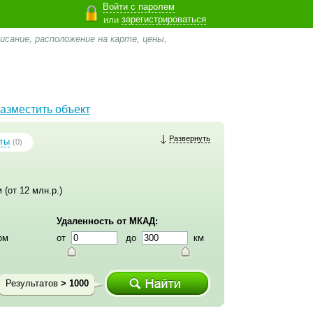
Войти с паролем
зарегистрироваться
или
сание, расположение на карте, цены,
азместить объект
Развернуть
ты
(0)
 (от 12 млн.р.)
Удаленность от МКАД:
ом
от
до
км
Результатов
> 1000