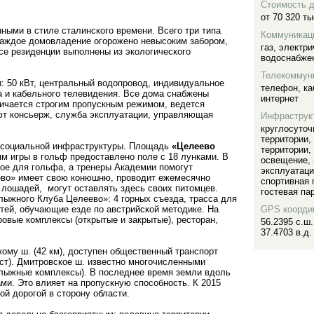
Стоимость 
от 70 320 ты
ными в стиле сталинского времени. Всего три типа
Коммуникац
. Каждое домовладение огорожено невысоким забором,
газ
,
электри
Все резиденции выполнены из экологического
водоснабже
Телекоммун
 50 кВт, центральный водопровод, индивидуальное
телефон
,
ка
а и кабельного телевидения. Все дома снабжены
интернет
личается строгим пропускным режимом, ведется
т консьерж, служба эксплуатации, управляющая
Инфраструк
круглосуточ
территории
,
и социальной инфраструктуры. Площадь
«Целеево
территории
,
ям игры в гольф предоставлено поле с 18 лунками. В
освещение
,
ое для гольфа, а тренеры Академии помогут
эксплуатац
ево» имеет свою конюшню, проводит ежемесячно
спортивная
лошадей, могут оставлять здесь своих питомцев.
гостевая па
ыжного Клуба Целеево»: 4 горных съезда, трасса для
етей, обучающие езде по австрийской методике. На
GPS коорди
ровые комплексы (открытые и закрытые), ресторан,
56.2395 с.ш.
37.4703 в.д.
ому ш. (42 км), доступен общественный транспорт
ист). Дмитровское ш. известно многочисленными
олыжные комплексы). В последнее время земли вдоль
ми. Это влияет на пропускную способность. К 2015
ой дорогой в сторону области.