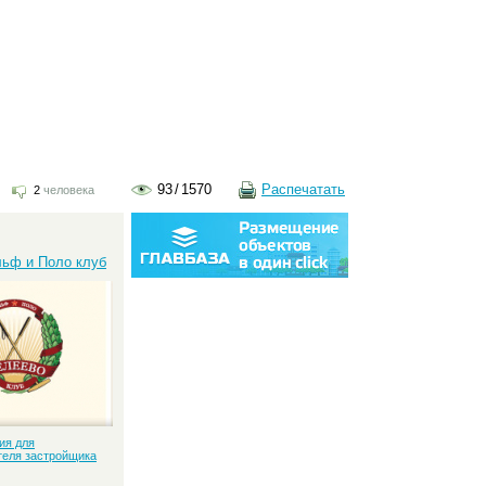
93
/
1570
Распечатать
2
человека
:
льф и Поло клуб
ия для
теля застройщика