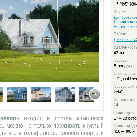
+7 (495) 980
Шоссе:
Дмитровско
Ленинградс
Рогачёвское
Район:
Дмитровски
Удаленност
42 км
Статус:
В продаже
Срок сдачи:
Сдан (Неиз
Статус земл
ИЖС
Количество 
14
Площадь уч
елеево»
входит в состав комплекса
17 – 28 сото
ь можно не только проживать круглый
Площадь до
410 – 480 м²
ля игр в гольф, поло, конного спорта и