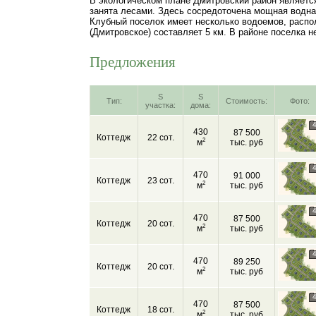
В экологическом плане Дмитровский район являетс
занята лесами. Здесь сосредоточена мощная водная
Клубный поселок имеет несколько водоемов, распо
(Дмитровское) составляет 5 км. В районе поселка н
Предложения
S
S
Тип:
Стоимость:
Фото:
участка:
дома:
430
87 500
Коттедж
22 сот.
2
м
тыс. руб
470
91 000
Коттедж
23 сот.
2
м
тыс. руб
470
87 500
Коттедж
20 сот.
2
м
тыс. руб
470
89 250
Коттедж
20 сот.
2
м
тыс. руб
470
87 500
Коттедж
18 сот.
2
м
тыс. руб