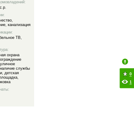
домовладений:
с.р.
ии:
чество
,
ние
,
канализация
икации:
бельное ТВ
,
тура:
ная охрана
ограждение
уличное
наличие службы
ии
,
детская
0
 площадка
,
рковка
1
наты: