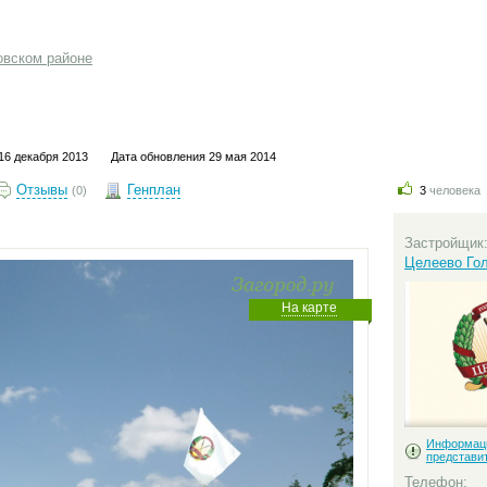
овском районе
16 декабря 2013
Дата обновления 29 мая 2014
Отзывы
Генплан
(0)
3
человека
Застройщик
Целеево Го
На карте
Информац
представи
Телефон: