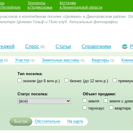
усы
Таунхаусы
Коттеджи
-Петербурге
в Подмосковье
в Ленинградской области
 участков в коттеджном поселке «Целеево» в Дмитровском районе. Опи
велопере Целеево Гольф и Поло клуб. Актуальные фотографии.
теджей
Спрос
Статьи
Справочники
Р
(0)
ма
Участки
Земельные массивы
Квартиры
Комна
(0)
(1)
(1)
(1)
Тип поселка:
эконом (до 6 млн.р.)
бизнес (до 12 млн.р.)
премиум
Статус поселка:
Объект продажи:
земля
земля с дом
таунхаус
квартира
Быстро
Обстоятельно
На карте