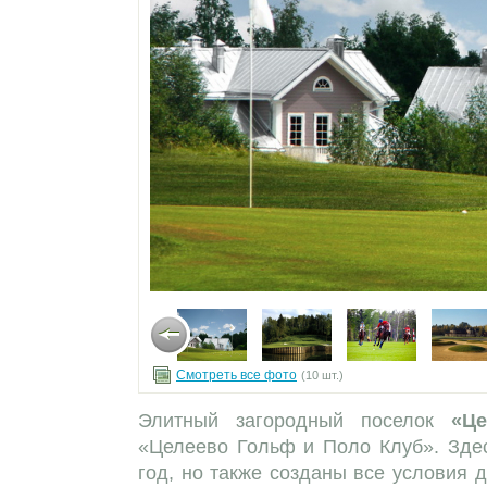
Смотреть все фото
(10 шт.)
Элитный загородный поселок
«Ц
«Целеево Гольф и Поло Клуб». Здес
год, но также созданы все условия д