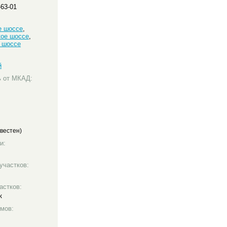
-63-01
е шоссе
,
кое шоссе
,
 шоссе
й
ь от МКАД:
вестен)
и:
участков:
астков:
к
мов: