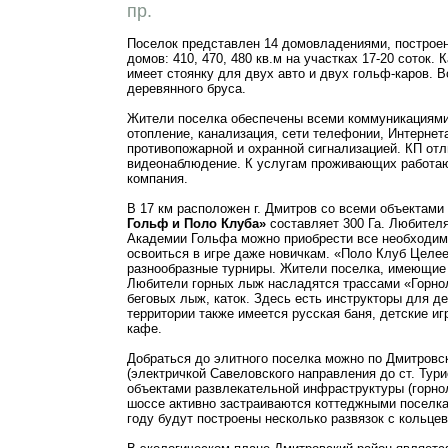
пр.
Поселок представлен 14 домовладениями, построен
домов: 410, 470, 480 кв.м на участках 17-20 соток
имеет стоянку для двух авто и двух гольф-каров. 
деревянного бруса.
Жители поселка обеспечены всеми коммуникациями:
отопление, канализация, сети телефонии, Интернет
противопожарной и охранной сигнализацией. КП от
видеонаблюдение. К услугам проживающих работаю
компания.
В 17 км расположен г. Дмитров со всеми объектам
Гольф и Поло Клуба»
составляет 300 Га. Любител
Академии Гольфа можно приобрести все необходим
освоиться в игре даже новичкам. «Поло Клуб Целе
разнообразные турниры. Жители поселка, имеющие 
Любители горных лыж насладятся трассами «Горнол
беговых лыж, каток. Здесь есть инструкторы для д
территории также имеется русская баня, детские иг
кафе.
Добраться до элитного поселка можно по Дмитровск
(электричкой Савеловского направления до ст. Тур
объектами развлекательной инфраструктуры (горн
шоссе активно застраиваются коттеджными поселка
году будут построены несколько развязок с кольцев