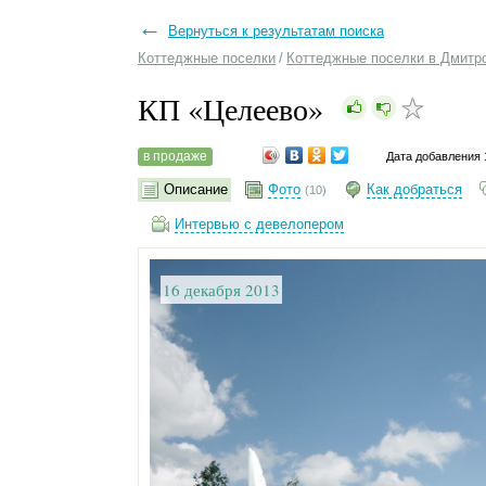
←
Вернуться к результатам поиска
Коттеджные поселки
/
Коттеджные поселки в Дмитр
КП «Целеево»
в продаже
Дата добавления 
Описание
Фото
Как добраться
(10)
Интервью с девелопером
16 декабря 2013