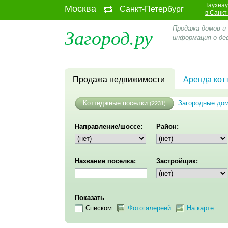
Таухна
Москва
Санкт-Петербург
в Санкт
Загород.ру
Продажа домов и
информация о де
Продажа недвижимости
Аренда кот
Коттеджные поселки
Загородные до
(2231)
Направление/шоссе:
Район:
Название поселка:
Застройщик:
Показать
Списком
Фотогалереей
На карте