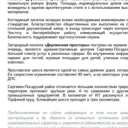
правильную ровную форму. Площадь индивидуальных домов нач
возведены в едином архитектурном стиле и с использованием выс
материалов.
Коттеджный поселок оснащен всеми необходимыми инженерными с
стандартам. Благоустройство общественных зон выполнено на с
сплошной двухметровый забор, а въезд происходит через контрол
Чистоту и бесперебойную работу коммуникаций осуществля
Безопасность поддерживает круглосуточная охрана.
Загородный поселок
«Деулинские просторы»
построен на окраине 
очередь является административным центром Сергиево-Посадск
большой спектр услуг в различных сферах. Во внутреннюю инфра
паркинг для гостей, игровые площадки для детей, уличные спо
комплекс.
Ярославское шоссе является одной из самых древних дорог, котора
Ее скоростное ограничение составляет 90 км/ч, а на некоторых уч
ДПС.
Сергиево-Посадский район отличается большим количеством приро
территории протекают крупные реки. А по сравнению с другим
промышленных предприятий. В километре от КП раскинулся л
Торфяной пруд. Ближайшее шоссе проходит в трех километрах.
Предоставленная на сайте информация, в том числе цены
застройщиков и др. берется из открытых источников (об
ознакомительный характер и изменяется (обновляется) по запр