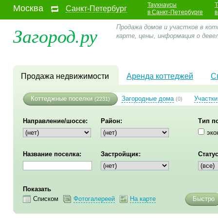
Таухнаусы
Т
Москва
Санкт-Петербург
в Санкт-Петербурге
в
Загород.ру
Продажа домов и участков в кот
карте, цены, информация о дев
Продажа недвижимости
Аренда коттеджей
С
Коттеджные поселки
Загородные дома
Участки
(2231)
(0)
Направление/шоссе:
Район:
Тип п
эко
Название поселка:
Застройщик:
Статус
Показать
Списком
Фотогалереей
На карте
Быстро