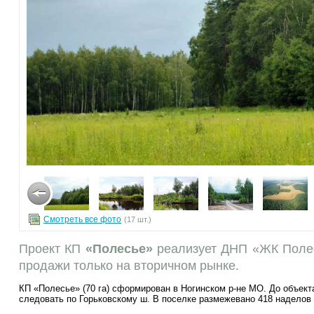
Смотреть все фото
(17 шт.)
Проект КП
«Полесье»
реализует ДНП «ЖК Полесь
продажи только на вторичном рынке.
КП «Полесье» (70 га) сформирован в Ногинском р-не МО. До объект
следовать по Горьковскому ш. В поселке размежевано 418 наделов 