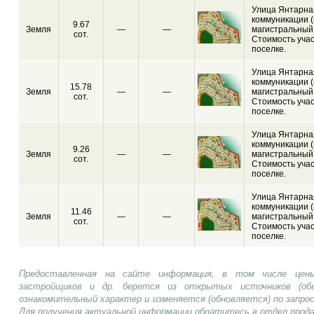
Улица Янтарная
коммуникации (
9.67
Земля
—
—
магистральный 
сот.
Стоимость учас
поселке.
Улица Янтарная
коммуникации (
15.78
Земля
—
—
магистральный 
сот.
Стоимость учас
поселке.
Улица Янтарная
коммуникации (
9.26
Земля
—
—
магистральный 
сот.
Стоимость учас
поселке.
Улица Янтарная
коммуникации (
11.46
Земля
—
—
магистральный 
сот.
Стоимость учас
поселке.
Предоставленная на сайте информация, в том числе цены
застройщиков и др. берется из открытых источников (об
ознакомительный характер и изменяется (обновляется) по запр
Для получения актуальной информации обратитесь в отдел прод