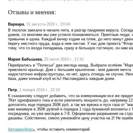
Отзывы и мнения:
Варвара
,
31 августа 2020 г., 03:04
В поселок заехали в начале лета, в разгар пандемии вируса. Сосед
домов, со многими мы уже успели познакомиться. Приятные люди, 
привычек и шума. Каждый вечер ходим на пляж, до него минут две
берегу местного пруда, вода в нем чистая. У нас дом проекта "Фло
тому, что со входа попадаешь сразу в большую гостиную, он нам к
Мария Бабышева
,
25 июля 2020 г., 17:42
Перебрались в "Полесье" два месяца назад. Выбрали особняк "Марс
привлекло крыльцо. Дом с большим крылечком - моя давняя мечта.
недостаточно инфраструктуры, но нет, здесь отнюдь не скучно. Не
база, даже конный клуб есть! Наслаждаюсь каждым днем.
Петр
,
1 января 2016 г., 10:19
К сказанному следует добавить, что за коммуникации все же придет
7Квт однофазного тока и если увеличить мощность до, например 12
доплатить еще порядка 350К руб, а так же врезка и пуск газа от "м
вам минимум в 350К рублей и порядка 1 года бумажной волокиты с 
посредника, но уже месяцев в 7-8. Оформление разрешения на стро
дешевы. Собственно, смело умножайте цену участка на 2! Не ошибет
Авторизуйтесь
, чтобы оставить комментарий