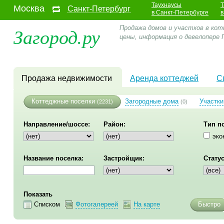
Таухнаусы
Т
Москва
Санкт-Петербург
в Санкт-Петербурге
в
Загород.ру
Продажа домов и участков в кот
цены, информация о девелопере
Продажа недвижимости
Аренда коттеджей
С
Коттеджные поселки
Загородные дома
Участки
(2231)
(0)
Направление/шоссе:
Район:
Тип п
эко
Название поселка:
Застройщик:
Статус
Показать
Списком
Фотогалереей
На карте
Быстро