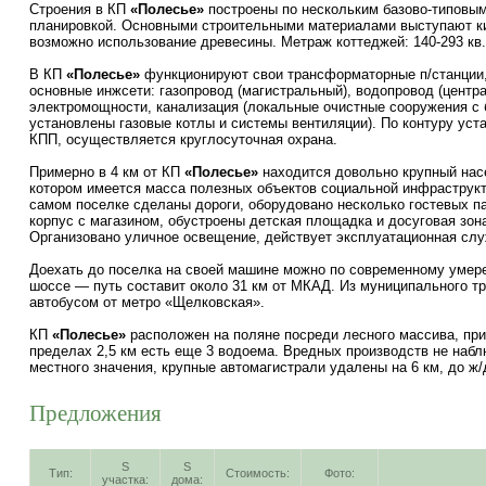
Строения в КП
«Полесье»
построены по нескольким базово-типовым
планировкой. Основными строительными материалами выступают кир
возможно использование древесины. Метраж коттеджей: 140-293 кв.
В КП
«Полесье»
функционируют свои трансформаторные п/станции
основные инжсети: газопровод (магистральный), водопровод (центра
электромощности, канализация (локальные очистные сооружения с 
установлены газовые котлы и системы вентиляции). По контуру уст
КПП, осуществляется круглосуточная охрана.
Примерно в 4 км от КП
«Полесье»
находится довольно крупный нас
котором имеется масса полезных объектов социальной инфраструкт
самом поселке сделаны дороги, оборудовано несколько гостевых п
корпус с магазином, обустроены детская площадка и досуговая зон
Организовано уличное освещение, действует эксплуатационная слу
Доехать до поселка на своей машине можно по современному умер
шоссе — путь составит около 31 км от МКАД. Из муниципального т
автобусом от метро «Щелковская».
КП
«Полесье»
расположен на поляне посреди лесного массива, прим
пределах 2,5 км есть еще 3 водоема. Вредных производств не набл
местного значения, крупные автомагистрали удалены на 6 км, до ж/
Предложения
S
S
Тип:
Стоимость:
Фото:
участка:
дома: