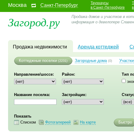
Таухнаусы
Т
Москва
Санкт-Петербург
в Санкт-Петербурге
в
Загород.ру
Продажа домов и участков в кот
информация о девелопере Славе
Продажа недвижимости
Аренда коттеджей
С
Коттеджные поселки
Загородные дома
Участки
(2231)
(0)
Направление/шоссе:
Район:
Тип п
эко
Название поселка:
Застройщик:
Статус
Показать
Списком
Фотогалереей
На карте
Быстро