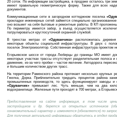
20 соток. По информации застройщика, в продаже осталось три зем
имеют правильную геометрическую форму. Также для всех наде
документов.
Коммуникационные сети в загородном коттеджном поселка
«Одув
прокладки инженерных сетей займется специально организованное
оно возьмет на себя бытовые и ремонтные работы. В КП проложены
По периметру имеется забор, а въезд осуществляется исключи
патрулироваться круглосуточной охранной службой.
В трехстах метрах от
«Одуванчика»
расположилась деревня 
некоторые объекты социальной инфраструктуры. В двух с поло
поселок Электроизолятор. Собственная инфраструктура проектом н
Егорьевское шоссе от города Люберцы до границы МО имеет дов
некоторых участках трассы отсутствует разделительная полоса и
движение, из-за чего пробки – частое явление. Автодорога перес
и большим количеством других трасс.
На территории Раменского района протекает несколько крупных ре
Гжелка, Дорка. Приблизительно тридцать процентов района зан
промышленных производств, то здесь функционируют заводы и 
«Одуванчик»
примыкает лес. Чуть меньше, чем на два килом
водохранилище. Железные пути проходят в 700 метрах, а Егорьевск
Предоставленная на сайте информация, в том числе цены
застройщиков и др. берется из открытых источников (об
ознакомительный характер и изменяется (обновляется) по запр
Для получения актуальной информации обратитесь в отдел прод