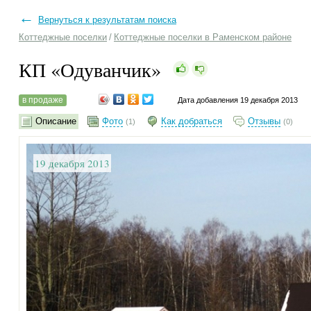
←
Вернуться к результатам поиска
Коттеджные поселки
/
Коттеджные поселки в Раменском районе
КП «Одуванчик»
в продаже
Дата добавления 19 декабря 2013
Описание
Фото
Как добраться
Отзывы
(1)
(0)
19 декабря 2013