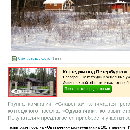
Смотреть все фото
(1 шт.)
Коттеджи под Петербургом
Проверенные коттеджи и земельные уча
Ленинградской области. У нас нет пробо
Показать все предложения
Группа компаний «Славенка» занимается реал
коттеджного поселка
«Одуванчик»
, который ст
Покупателям предлагается приобрести участки з
Территория поселка
«Одуванчик»
размежевана на 181 владение. И