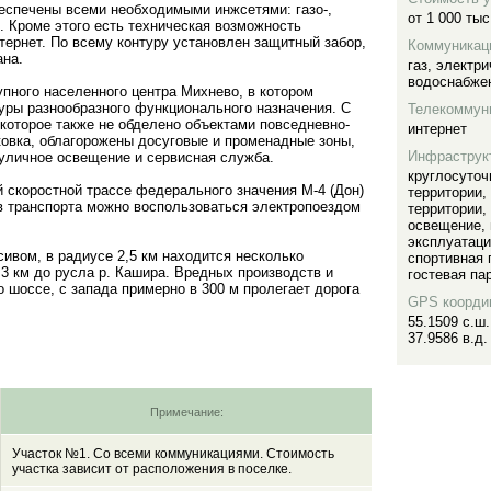
еспечены всеми необходимыми инжсетями: газо-,
от 1 000 тыс
. Кроме этого есть техническая возможность
ернет. По всему контуру установлен защитный забор,
Коммуникац
ана.
газ
,
электри
водоснабже
упного населенного центра Михнево, в котором
ры разнообразного функционального назначения. С
Телекоммун
 которое также не обделено объектами повседневно-
интернет
ковка, облагорожены досуговые и променадные зоны,
Инфраструк
уличное освещение и сервисная служба.
круглосуточ
 скоростной трассе федерального значения М-4 (Дон)
территории
,
в транспорта можно воспользоваться электропоездом
территории
,
освещение
,
эксплуатац
сивом, в радиусе 2,5 км находится несколько
спортивная
,3 км до русла р. Кашира. Вредных производств и
гостевая па
о шоссе, с запада примерно в 300 м пролегает дорога
GPS коорди
55.1509 с.ш.
37.9586 в.д.
Примечание:
Участок №1. Со всеми коммуникациями. Стоимость
участка зависит от расположения в поселке.