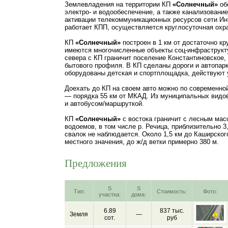
Землевладения на территории КП
«Солнечный»
об
электро- и водообеспечение, а также канализование
активации телекоммуникационных ресурсов сети Инт
работает КПП, осуществляется круглосуточная охр
КП
«Солнечный»
построен в 1 км от достаточно кр
имеются многочисленные объекты соц-инфраструкту
севера с КП граничит поселение Константиновское,
бытового профиля. В КП сделаны дороги и автопар
оборудованы детская и спортплощадка, действуют 
Доехать до КП на своем авто можно по современной
— порядка 55 км от МКАД. Из муниципальных видо
и автобусом/маршруткой.
КП
«Солнечный»
с востока граничит с лесным мас
водоемов, в том числе р. Речица, приблизительно 3
свалок не наблюдается. Около 1,5 км до Каширског
местного значения, до ж/д ветки примерно 380 м.
Предложения
S
S
Тип:
Стоимость:
Фото:
участка:
дома:
6.89
837 тыс.
Земля
—
сот.
руб