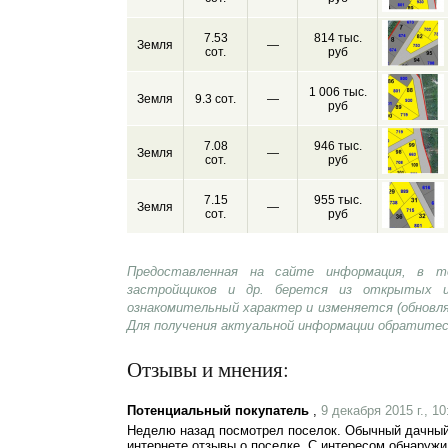
7.53
814 тыс.
Земля
—
сот.
руб
1 006 тыс.
Земля
9.3 сот.
—
руб
7.08
946 тыс.
Земля
—
сот.
руб
7.15
955 тыс.
Земля
—
сот.
руб
Предоставленная на сайте информация, в т
застройщиков и др. берется из открытых и
ознакомительный характер и изменяется (обновл
Для получения актуальной информации обратитес
Отзывы и мнения:
Потенциальный покупатель
,
9 декабря 2015 г., 10
Неделю назад посмотрел поселок. Обычный дачный 
интернете отзывы о поселке. С интересом обнаружи