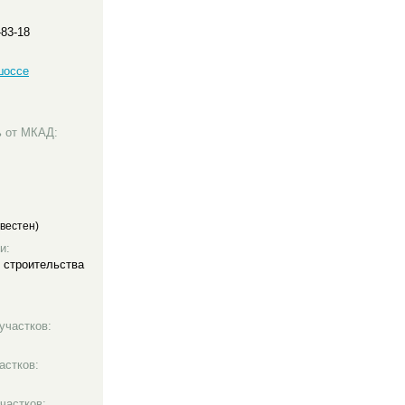
-83-18
шоссе
ь от МКАД:
вестен)
и:
 строительства
участков:
астков:
частков: