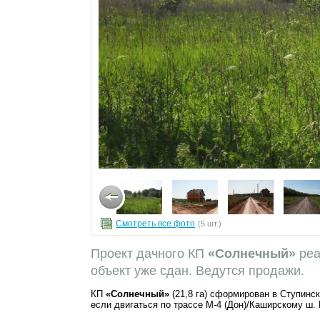
Смотреть все фото
(5 шт.)
Проект дачного КП
«Солнечный»
реа
объект уже сдан. Ведутся продажи.
КП
«Солнечный»
(21,8 га) сформирован в Ступинс
если двигаться по трассе М-4 (Дон)/Каширскому ш. 