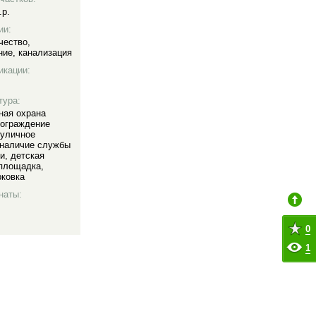
.р.
ии:
чество
,
ние
,
канализация
икации:
тура:
ная охрана
ограждение
уличное
наличие службы
ии
,
детская
 площадка
,
рковка
наты:
0
1