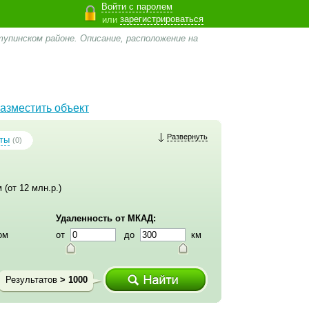
Войти с паролем
зарегистрироваться
или
упинском районе. Описание, расположение на
азместить объект
Развернуть
ты
(0)
 (от 12 млн.р.)
Удаленность от МКАД:
ом
от
до
км
Результатов
> 1000