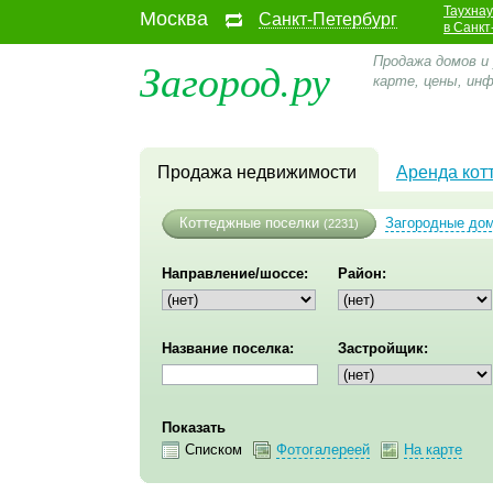
Таухна
Москва
Санкт-Петербург
в Санкт
Загород.ру
Продажа домов и
карте, цены, ин
Продажа недвижимости
Аренда кот
Коттеджные поселки
Загородные до
(2231)
Направление/шоссе:
Район:
Название поселка:
Застройщик:
Показать
Списком
Фотогалереей
На карте