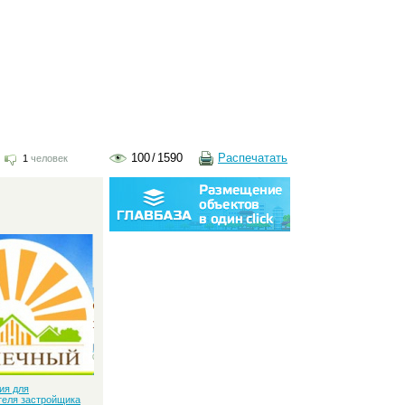
100
/
1590
Распечатать
1
человек
:
ия для
теля застройщика