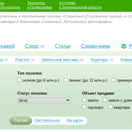
усы
Таунхаусы
Коттеджи
-Петербурге
в Подмосковье
в Ленинградской области
 участков в коттеджном поселке «Солнечный (Ступинский район)» в Ст
формация о девелопере Солнечный. Актуальные фотографии.
теджей
Спрос
Статьи
Справочники
Р
(0)
ма
Участки
Земельные массивы
Квартиры
Комна
(0)
(1)
(1)
(1)
Тип поселка:
эконом (до 6 млн.р.)
бизнес (до 12 млн.р.)
премиум
Статус поселка:
Объект продажи:
земля
земля с дом
таунхаус
квартира
Быстро
Обстоятельно
На карте