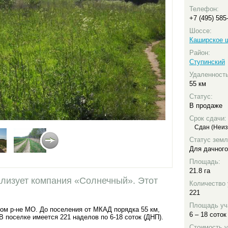
Телефон:
+7 (495) 585
Шоссе:
Каширское 
Район:
Ступинский
Удаленност
55 км
Статус:
В продаже
Срок сдачи:
Сдан (Неиз
Статус земл
Для дачного
Площадь:
21.8 га
лизует компания «Солнечный». Этот
Количество 
221
Площадь уч
ком р-не МО. До поселения от МКАД порядка 55 км,
6 – 18 соток
В поселке имеется 221 наделов по 6-18 соток (ДНП).
Стоимость у