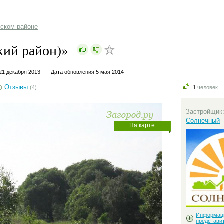
нском районе
кий район)»
21 декабря 2013
Дата обновления 5 мая 2014
Отзывы
(4)
1
человек
Застройщик
Солнечный
На карте
Информац
представи