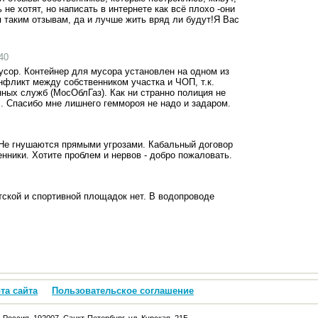
 не хотят, но написать в интернете как всё плохо -они
я таким отзывам, да и лучше жить вряд ли будут!Я Вас
:40
усор. Контейнер для мусора установлен на одном из
нфликт между собственником участка и ЧОП, т.к.
ных служб (МосОблГаз). Как ни странно полиция не
х. Спасибо мне лишнего геммороя не надо и задаром.
Не гнушаются прямыми угрозами. Кабальный договор
нники. Хотите проблем и нервов - добро пожаловать.
етской и спортивной площадок нет. В водопроводе
та сайта
Пользовательское соглашение