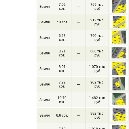
7.02
759 тыс.
Земля
—
сот.
руб
912 тыс.
Земля
7.3 сот.
—
руб
6.63
790 тыс.
Земля
—
сот.
руб
8.21
888 тыс.
Земля
—
сот.
руб
8.01
1 070 тыс.
Земля
—
сот.
руб
7.22
902 тыс.
Земля
—
сот.
руб
10.79
1 482 тыс.
Земля
—
сот.
руб
882 тыс.
Земля
6.6 сот.
—
руб